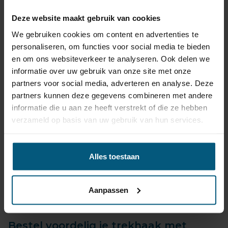
bijpassende kabelsets.
Deze website maakt gebruik van cookies
Betrouwbaar, snel geleverd, vaak binnen 24 uur!
Twijfel je welke trekhaak set het beste past?
We gebruiken cookies om content en advertenties te
Heb je vragen over de universele kabelsets?
personaliseren, om functies voor social media te bieden
Neem gewoon
contact
met ons op!
en om ons websiteverkeer te analyseren. Ook delen we
Met onze jarenlange ervaring geeft Olifant
informatie over uw gebruik van onze site met onze
trekhaken je graag een eerlijk en onafhankelijk advies.
partners voor social media, adverteren en analyse. Deze
partners kunnen deze gegevens combineren met andere
informatie die u aan ze heeft verstrekt of die ze hebben
verzameld op basis van uw gebruik van hun services.
Audi Q4 productiedatum vanaf 2023
Alles toestaan
tot heden.
Maak onder je keuze welk bouwjaar je
Aanpassen
Audi Q4 is.
Bestel voordelig je trekhaak met