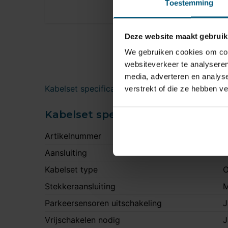
Toestemming
Deze website maakt gebruik
We gebruiken cookies om cont
websiteverkeer te analyseren
media, adverteren en analys
Kabelset specificatie
verstrekt of die ze hebben v
Kabelset specificatie
Artikelnummer
A
Aansluiting
7
Kabelset type
O
Stekkeraansluiting
M
Parkeersensoren uitschakeling
J
Vrijschakelen nodig
J