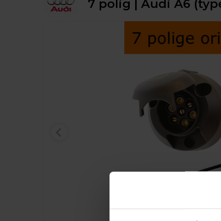
7 polig | Audi A6 (typ