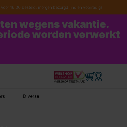
Voor 16:00 besteld, morgen bezorgd (indien voorradig)
oten wegens vakantie.
periode worden verwerkt
rs
Diverse