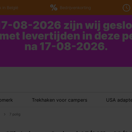
 in België
Bedrijvenkorting
7-08-2026 zijn wij gesl
 met levertijden in deze 
na 17-08-2026.
tomerk
Trekhaken voor campers
USA adapte
7 polig