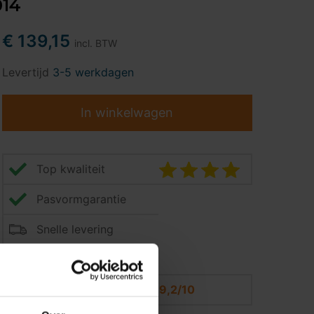
014
€ 139,15
incl. BTW
Levertijd
3-5 werkdagen
In winkelwagen
Top kwaliteit
Pasvormgarantie
Snelle levering
14 dagen bedenktijd
Klantbeoordeling
9,2/10