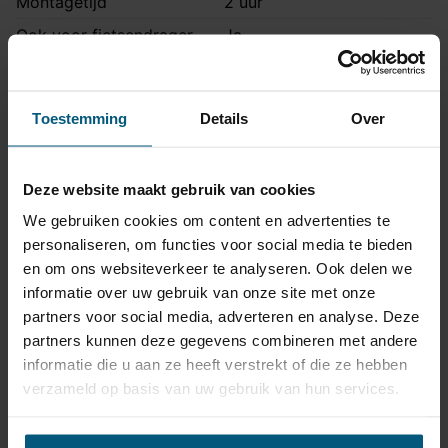
Montagetijd
2 uur
Ook voor fietsendrager
Ja
Ook Quattro modellen |
Opmerking
Met aluminium onderplaat
Toestemming
Details
Over
Montage handleiding
STA-102
Deze website maakt gebruik van cookies
Kabelset specificatie
We gebruiken cookies om content en advertenties te
Artikelnummer
87AU030D1
personaliseren, om functies voor social media te bieden
en om ons websiteverkeer te analyseren. Ook delen we
Aansluiting
13 polig
informatie over uw gebruik van onze site met onze
Kabelset type
Origineel
partners voor social media, adverteren en analyse. Deze
Stekkeraansluiting
Met originele connectoren
partners kunnen deze gegevens combineren met andere
informatie die u aan ze heeft verstrekt of die ze hebben
Parkeersensoren
Ja
verzameld op basis van uw gebruik van hun services.
uitschakeling
Permanente stroom +30
Ja