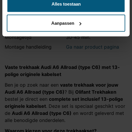
aanwezig
Alles toestaan
Als extra
Bekijk
Laadleiding +15 aanwezig
verkrijgbaar
product
Aanpassen
Vrijschakelen nodig
Ja
Montagetijd
30-45 min.
Montage handleiding
Ga naar product pagina
Vaste trekhaak
Audi A6 Allroad (type C6)
met 13-
polige originele kabelset
Ben je op zoek naar een
vaste trekhaak voor jouw
Audi A6 Allroad (type C6)
? Bij
Olifant Trekhaken
bestel je direct een
complete set inclusief 13-polige
originele kabelset
. Deze set is speciaal geschikt voor
de
Audi A6 Allroad (type C6)​​​​​​​
en wordt geleverd met
alle benodigde onderdelen.
Waarom kiezen voor deze trekhaakset?