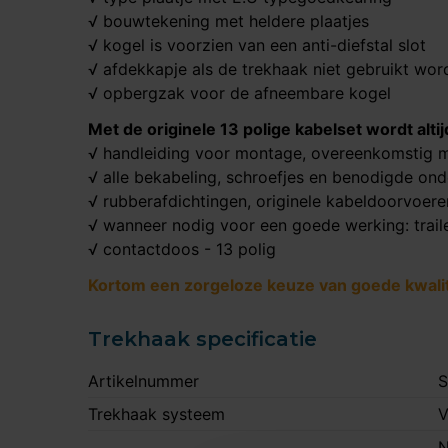
√ bouwtekening met heldere plaatjes
√ kogel is voorzien van een anti-diefstal slot
√ afdekkapje als de trekhaak niet gebruikt wor
√ opbergzak voor de afneembare kogel
Met de originele 13 polige kabelset wordt alt
√ handleiding voor montage, overeenkomstig m
√ alle bekabeling, schroefjes en benodigde on
√ rubberafdichtingen, originele kabeldoorvoer
√ wanneer nodig voor een goede werking: trail
√ contactdoos - 13 polig
Kortom een zorgeloze keuze van goede kwalite
Trekhaak specificatie
Artikelnummer
S
Trekhaak systeem
V
N