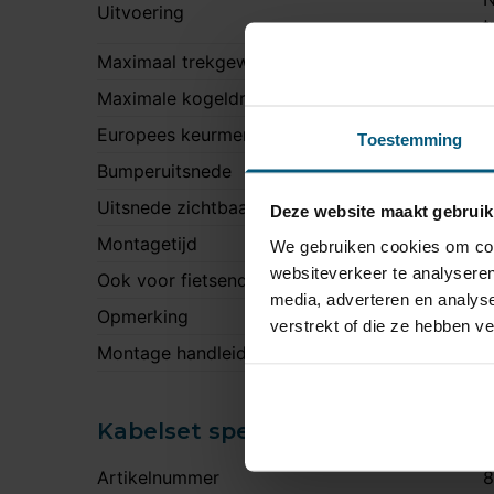
Uitvoering
t
Maximaal trekgewicht
2
Maximale kogeldruk
9
Europees keurmerk
J
Toestemming
Bumperuitsnede
J
Uitsnede zichtbaar
N
Deze website maakt gebruik
Montagetijd
2
We gebruiken cookies om cont
websiteverkeer te analyseren
Ook voor fietsendrager
J
media, adverteren en analys
Opmerking
O
verstrekt of die ze hebben v
Montage handleiding
S
Kabelset specificatie
Artikelnummer
8