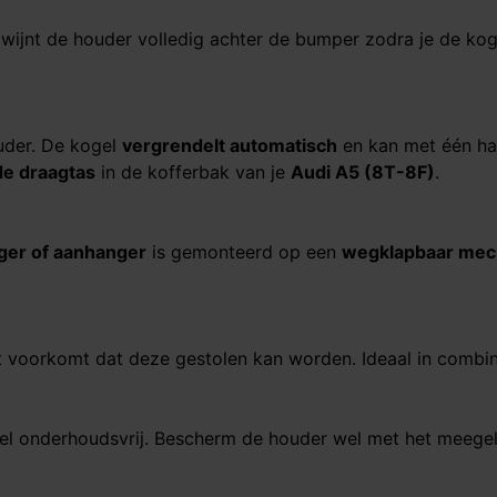
wijnt de houder volledig achter de bumper zodra je de koge
ouder. De kogel
vergrendelt automatisch
en kan met één h
e draagtas
in de kofferbak van je
Audi A5 (8T-8F)​​​​​​​
.
ager of aanhanger
is gemonteerd op een
wegklapbaar me
t voorkomt dat deze gestolen kan worden. Ideaal in combin
wel onderhoudsvrij. Bescherm de houder wel met het meeg