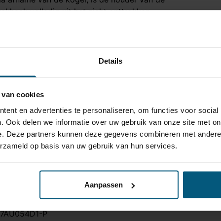
rekhaak volledig uit het zicht onttrokken.
100 kg
0 kg
a
Details
a
ee
 van cookies
 uur
ent en advertenties te personaliseren, om functies voor social
. Ook delen we informatie over uw gebruik van onze site met on
a
e. Deze partners kunnen deze gegevens combineren met andere i
ok Quattro en S-Line modellen
erzameld op basis van uw gebruik van hun services.
TA-075
Aanpassen
7AU054D1-P