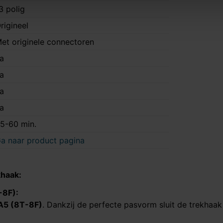
3 polig
rigineel
et originele connectoren
a
a
a
a
5-60 min.
a naar product pagina
khaak:
-8F)
:
A5 (8T-8F)
. Dankzij de perfecte pasvorm sluit de trekhaa