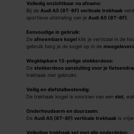
Volledig onzichtbaar na afname:
Bij de
Audi A5 (8T-8F)​​​​​​​
verticale trekhaak
verd
sportieve uitstraling van je
Audi A5 (8T-8F)​​​​​​​
.
Eenvoudige in gebruik:
De
afneembare kogel
klik je verticaal in de h
gebruik berg je de kogel op in de
meegeleverd
Wegklapbare 13-polige stekkerdoos:
De
stekkerdoos aansluiting voor je fietsendr
trekhaak niet gebruikt.
Veilig en diefstalbestendig:
De trekhaak kogel is voorzien van een
slot
, wa
Onderhoudsarm en duurzaam:
De
Audi A5 (8T-8F)​​​​​​​
verticale trekhaak
is vrij
Volledige trekhaak set met alle onderdelen: