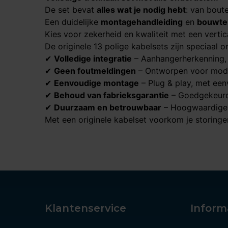
De set bevat
alles wat je nodig hebt
: van bout
Een duidelijke
montagehandleiding
en
bouwte
Kies voor zekerheid en kwaliteit met een vertic
De originele 13 polige kabelsets zijn speciaal
✔
Volledige integratie
– Aanhangerherkenning, p
✔
Geen foutmeldingen
– Ontworpen voor mod
✔
Eenvoudige montage
– Plug & play, met een
✔
Behoud van fabrieksgarantie
– Goedgekeurd 
✔
Duurzaam en betrouwbaar
– Hoogwaardige 
Met een originele kabelset voorkom je storingen
Klantenservice
Inform