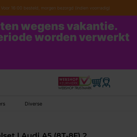
Voor 16:00 besteld, morgen bezorgd (indien voorradig)
oten wegens vakantie.
periode worden verwerkt
rs
Diverse
set | Audi A5 (8T-8F) 2