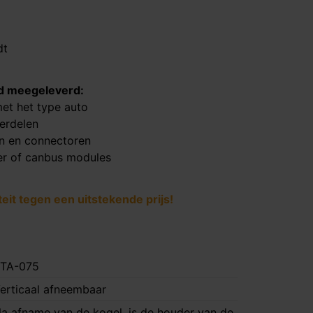
dt
ijd meegeleverd:
et het type auto
derdelen
en en connectoren
er of canbus modules
it tegen een uitstekende prijs!
TA-075
erticaal afneembaar
a afname van de kogel, is de houder van de