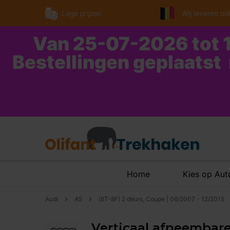
Lage prijzen
Wij leveren ook
Van 25-07-2026 tot 1
Bestellingen geplaatst
Home
Kies op Au
Audi
A5
(8T-8F) 2 deurs, Coupe | 06/2007 - 12/2015
Verticaal afneembare 