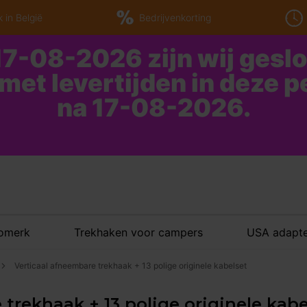
 in België
Bedrijvenkorting
7-08-2026 zijn wij gesl
 met levertijden in deze 
na 17-08-2026.
tomerk
Trekhaken voor campers
USA adapte
Verticaal afneembare trekhaak + 13 polige originele kabelset
trekhaak + 13 polige originele kabel