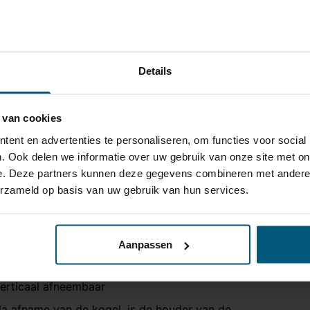
Details
jd meegeleverd:
 van cookies
kkertjes
nectoren
ent en advertenties te personaliseren, om functies voor social
er of canbus modules
. Ook delen we informatie over uw gebruik van onze site met on
e. Deze partners kunnen deze gegevens combineren met andere i
erzameld op basis van uw gebruik van hun services.
in combinatie met de bijpassende kabelset is dit een uit
Aanpassen
HA 34V
erticaal afneembaar
a afname van de kogel, is de houder van de