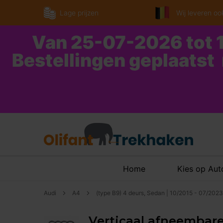
Lage prijzen
Wij leveren ook
Van 25-07-2026 tot 1
Bestellingen geplaatst
Home
Kies op Au
Audi
A4
(type B9) 4 deurs, Sedan | 10/2015 - 07/2023
Verticaal afneembare 