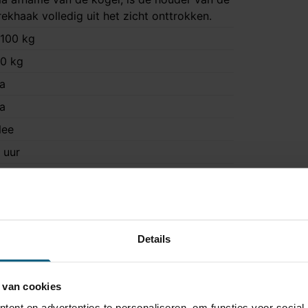
rekhaak volledig uit het zicht onttrokken.
100 kg
0 kg
a
a
ee
 uur
a
ok Quattro en S-Line modellen
TA-075
Details
 van cookies
7AU054D1-P
ent en advertenties te personaliseren, om functies voor social