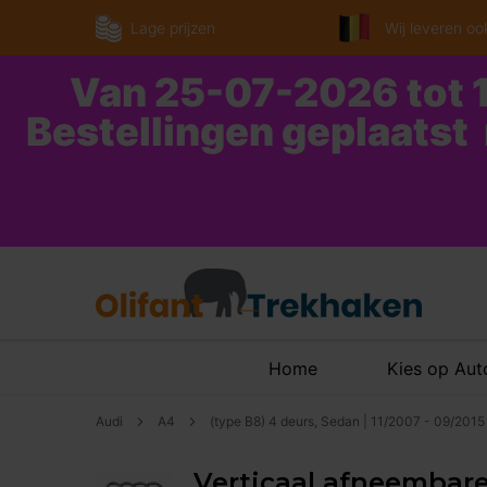
Lage prijzen
Wij leveren ook
Van 25-07-2026 tot 1
Bestellingen geplaatst
Home
Kies op Au
Audi
A4
(type B8) 4 deurs, Sedan | 11/2007 - 09/2015
Verticaal afneembare 