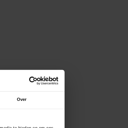
Over
 media te bieden en om ons