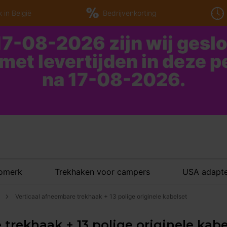
 in België
Bedrijvenkorting
7-08-2026 zijn wij gesl
 met levertijden in deze 
na 17-08-2026.
tomerk
Trekhaken voor campers
USA adapte
Verticaal afneembare trekhaak + 13 polige originele kabelset
trekhaak + 13 polige originele kabe