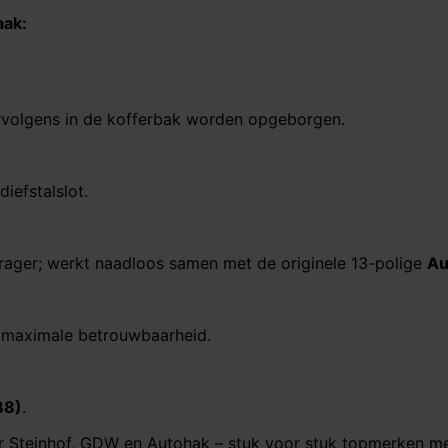
aak:
rvolgens in de kofferbak worden opgeborgen.
iefstalslot.
drager; werkt naadloos samen met de originele 13-polige
Au
 maximale betrouwbaarheid.
B8)
.
r Steinhof, GDW en Autohak – stuk voor stuk topmerken me