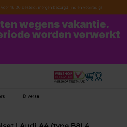
Voor 16:00 besteld, morgen bezorgd (indien voorradig)
oten wegens vakantie.
periode worden verwerkt
rs
Diverse
lset | Audi A4 (type B8) 4