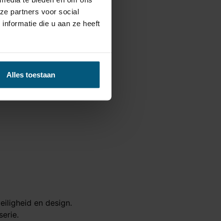
ze partners voor social
nformatie die u aan ze heeft
Alles toestaan
ligheid en design.
erie.