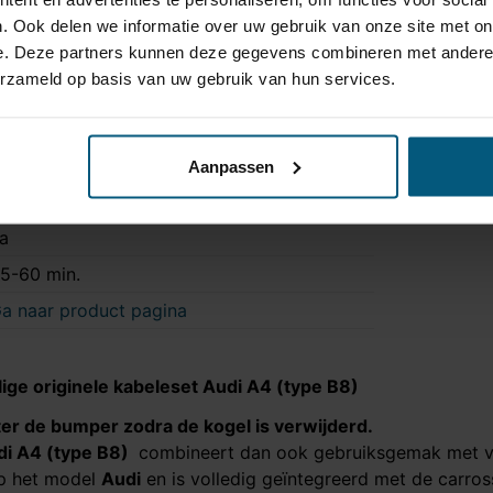
3 polig
. Ook delen we informatie over uw gebruik van onze site met on
e. Deze partners kunnen deze gegevens combineren met andere i
rigineel
erzameld op basis van uw gebruik van hun services.
et originele connectoren
a
a
Aanpassen
a
a
5-60 min.
a naar product pagina
ige originele kabeleset
Audi A4 (type B8)
ter de bumper zodra de kogel is verwijderd.
di A4 (type B8)
combineert dan ook gebruiksgemak met vei
op het model
Audi
en is volledig geïntegreerd met de carross