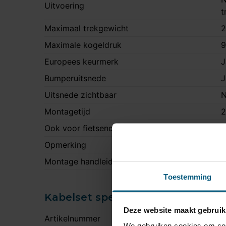
Uitvoering
t
Maximaal trekgewicht
2
Maximale kogeldruk
9
Europees keurmerk
J
Bumperuitsnede
J
Uitsnede zichtbaar
N
Montagetijd
2
Ook voor fietsendrager
J
Opmerking
O
Montage handleiding
S
Toestemming
Kabelset specificatie
Deze website maakt gebruik
Artikelnummer
8
We gebruiken cookies om cont