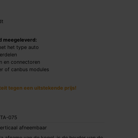
dt
ijd meegeleverd:
et het type auto
derdelen
en en connectoren
er of canbus modules
it tegen een uitstekende prijs!
TA-075
erticaal afneembaar
a afname van de kogel, is de houder van de