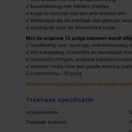
√ bouwtekening met heldere plaatjes
√ kogel is voorzien van een anti-diefstal slot
√ afdekkapje als de trekhaak niet gebruikt wor
√ opbergzak voor de afneembare kogel
Met de originele 13 polige kabelset wordt alt
√ handleiding voor montage, overeenkomstig m
√ alle bekabeling, schroefjes en benodigde on
√ rubberafdichtingen, originele kabeldoorvoer
√ wanneer nodig voor een goede werking: trail
√ contactdoos - 13 polig
Kortom een zorgeloze keuze van goede kwalite
Trekhaak specificatie
Artikelnummer
S
Trekhaak systeem
V
N