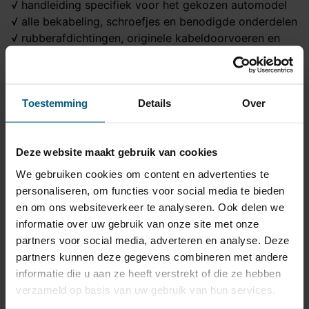
√ handleiding specifiek voor het gekozen automodel
√ alle bekabeling, schroefjes en benodigde onderdelen
√ rubberafdichtingen, originele kabeldoorvoeren en
connectoren
√ canbus of trailer modules als aanbevolen voor een
goede werking
Toestemming
Details
Over
√ een 7 polige contactdoos
Dit horizontaal systeem met originele kabelset vormt
een goede en veilige combinatie voor je auto!
Deze website maakt gebruik van cookies
We gebruiken cookies om content en advertenties te
Trekhaak specificatie
personaliseren, om functies voor social media te bieden
en om ons websiteverkeer te analyseren. Ook delen we
Artikelnummer
AHA 18A
informatie over uw gebruik van onze site met onze
Trekhaak systeem
Horizontaal afneembaar
partners voor social media, adverteren en analyse. Deze
partners kunnen deze gegevens combineren met andere
Na afname van de kogel,
Uitvoering
informatie die u aan ze heeft verstrekt of die ze hebben
blijft de houder van de
verzameld op basis van uw gebruik van hun services.
trekhaak zichtbaar.