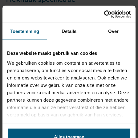
Artikelnummer
AHA 18
Trekhaak systeem
Vast
Toestemming
Details
Over
Kogel is bevestigd met
Uitvoering
twee bouten.
Maximaal trekgewicht
2000 kg
Deze website maakt gebruik van cookies
Maximale kogeldruk
80 kg
We gebruiken cookies om content en advertenties te
personaliseren, om functies voor social media te bieden
Europees keurmerk
Ja
en om ons websiteverkeer te analyseren. Ook delen we
Bumperuitsnede
Ja
informatie over uw gebruik van onze site met onze
Uitsnede zichtbaar
Nee
partners voor social media, adverteren en analyse. Deze
partners kunnen deze gegevens combineren met andere
Montagetijd
1 uur 30 minuten
informatie die u aan ze heeft verstrekt of die ze hebben
Ook voor fietsendrager
Ja
verzameld op basis van uw gebruik van hun services.
Niet voor
RS4, S4
Ook voor Quattro en S-
Opmerking
Alles toestaan