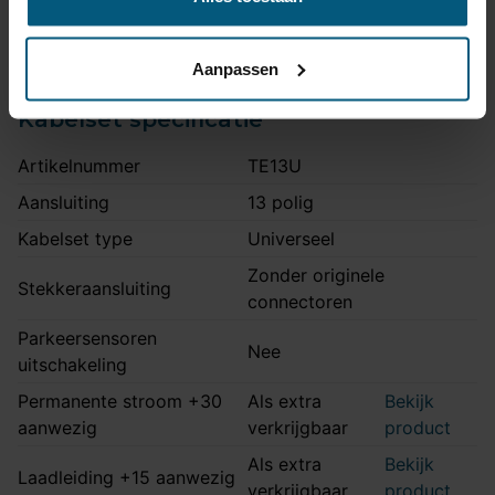
Line modellen
Montage handleiding
AHA 18
Aanpassen
Kabelset specificatie
Artikelnummer
TE13U
Aansluiting
13 polig
Kabelset type
Universeel
Zonder originele
Stekkeraansluiting
connectoren
Parkeersensoren
Nee
uitschakeling
Permanente stroom +30
Als extra
Bekijk
aanwezig
verkrijgbaar
product
Als extra
Bekijk
Laadleiding +15 aanwezig
verkrijgbaar
product