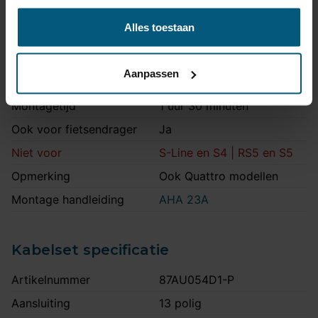
Maximale kogeldruk
90 kg
Alles toestaan
Europees keurmerk
Ja
Bumperuitsnede
Ja
Aanpassen
Uitsnede zichtbaar
Nee
Montagetijd
1 uur 30 minuten
Ook voor fietsendrager
Ja
Niet voor
S-Line en S4 | RS5 en S5
Opmerking
Ook Quattro modellen
Montage handleiding
AHA 23A
Kabelset specificatie
Artikelnummer
87AU054D1-P
Aansluiting
13 polig