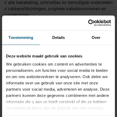
√ alle bekabeling, schroefjes en benodigde onderdelen
√ rubberafdichtingen, originele kabeldoorvoeren en
connectoren
√ wanneer nodig voor een goede werking: trailer of
canbus modules
√ contactdoos - 13 polig
Toestemming
Details
Over
Kortom een zorgeloze keuze van goede kwaliteit
tegen een uitstekende prijs!
Deze website maakt gebruik van cookies
Trekhaak specificatie
We gebruiken cookies om content en advertenties te
personaliseren, om functies voor social media te bieden
Artikelnummer
AHA 23A
en om ons websiteverkeer te analyseren. Ook delen we
Trekhaak systeem
Horizontaal afneembaar
informatie over uw gebruik van onze site met onze
partners voor social media, adverteren en analyse. Deze
Na afname van de kogel,
partners kunnen deze gegevens combineren met andere
Uitvoering
blijft de houder van de
informatie die u aan ze heeft verstrekt of die ze hebben
trekhaak zichtbaar.
verzameld op basis van uw gebruik van hun services.
Maximaal trekgewicht
2145 kg