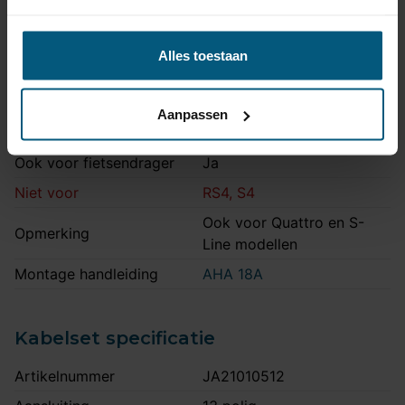
Maximale kogeldruk
80 kg
Europees keurmerk
Ja
Alles toestaan
Bumperuitsnede
Ja
Uitsnede zichtbaar
Nee
Aanpassen
Montagetijd
1 uur 30 minuten
Ook voor fietsendrager
Ja
Niet voor
RS4, S4
Ook voor Quattro en S-
Opmerking
Line modellen
Montage handleiding
AHA 18A
Kabelset specificatie
Artikelnummer
JA21010512