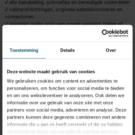
√ alle bekabeling, schroefjes en benodigde onderdelen
√ rubberafdichtingen, originele kabeldoorvoeren en
connectoren
√ wanneer nodig voor een goede werking: trailer of
canbus modules
√ contactdoos - 13 polig
Kortom een zorgeloze keuze van goede kwaliteit
Toestemming
Details
Over
tegen een uitstekende prijs!
Deze website maakt gebruik van cookies
Trekhaak specificatie
We gebruiken cookies om content en advertenties te
Artikelnummer
AHA 18A
personaliseren, om functies voor social media te bieden
Trekhaak systeem
Horizontaal afneembaar
en om ons websiteverkeer te analyseren. Ook delen we
informatie over uw gebruik van onze site met onze
Na afname van de kogel,
partners voor social media, adverteren en analyse. Deze
Uitvoering
blijft de houder van de
partners kunnen deze gegevens combineren met andere
trekhaak zichtbaar.
informatie die u aan ze heeft verstrekt of die ze hebben
Maximaal trekgewicht
2000 kg
verzameld op basis van uw gebruik van hun services.