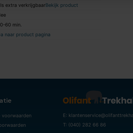
ls extra verkrijgbaar
Bekijk product
ee
0-60 min.
a naar product pagina
atie
E: klantenservice@olifanttrekh
 voorwaarden
T: (040) 282 66 86
voorwaarden