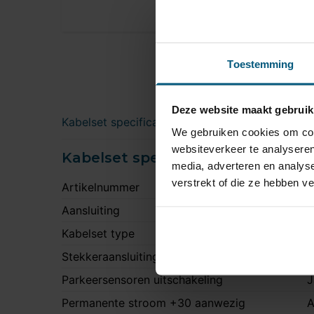
Toestemming
Deze website maakt gebruik
Kabelset specificatie
Downloads
We gebruiken cookies om cont
websiteverkeer te analyseren
Kabelset specificatie
media, adverteren en analys
verstrekt of die ze hebben v
Artikelnummer
J
Aansluiting
1
Kabelset type
O
Stekkeraansluiting
M
Parkeersensoren uitschakeling
J
Permanente stroom +30 aanwezig
A