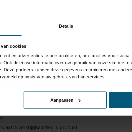
Details
 van cookies
ent en advertenties te personaliseren, om functies voor social
. Ook delen we informatie over uw gebruik van onze site met on
e. Deze partners kunnen deze gegevens combineren met andere i
erzameld op basis van uw gebruik van hun services.
A21010004
3 polig
rigineel
Aanpassen
et originele connectoren
a
ls extra verkrijgbaar
Bekijk product