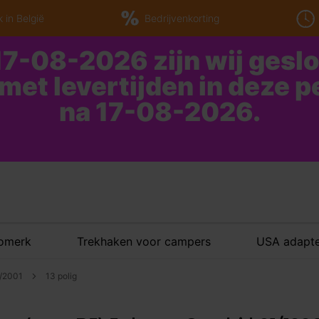
 in België
Bedrijvenkorting
7-08-2026 zijn wij gesl
 met levertijden in deze 
na 17-08-2026.
tomerk
Trekhaken voor campers
USA adapte
8/2001
13 polig