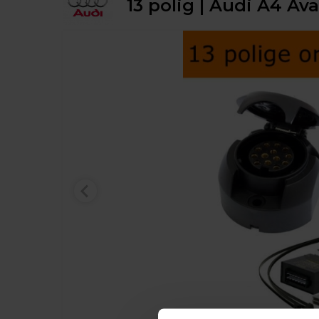
13 polig | Audi A4 Ava