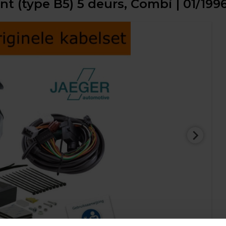
nt (type B5) 5 deurs, Combi | 01/199