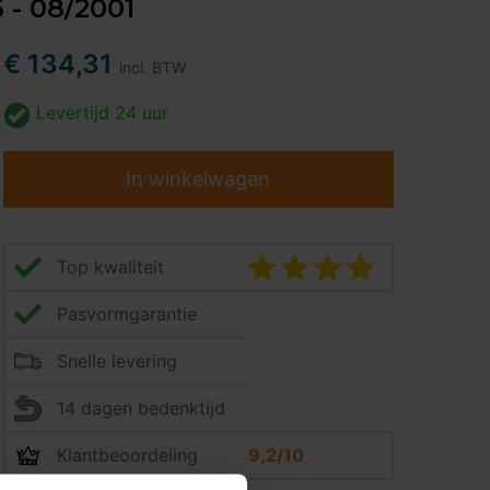
6 - 08/2001
€ 134,31
incl. BTW
Levertijd
24 uur
In winkelwagen
Top kwaliteit
Pasvormgarantie
Snelle levering
14 dagen bedenktijd
Klantbeoordeling
9,2/10