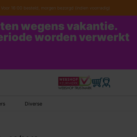
Voor 16:00 besteld, morgen bezorgd (indien voorradig)
oten wegens vakantie.
periode worden verwerkt
rs
Diverse