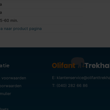
a
a
5-60 min.
a naar product pagina
atie
E: klantenservice@olifanttrekh
 voorwaarden
T: (040) 282 66 86
voorwaarden
mulier
lsets