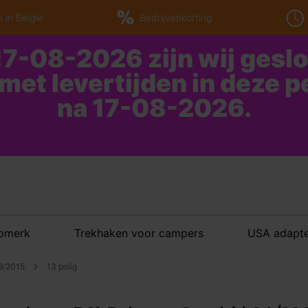
 in België
Bedrijvenkorting
7-08-2026 zijn wij gesl
 met levertijden in deze 
na 17-08-2026.
tomerk
Trekhaken voor campers
USA adapte
09/2015
13 polig