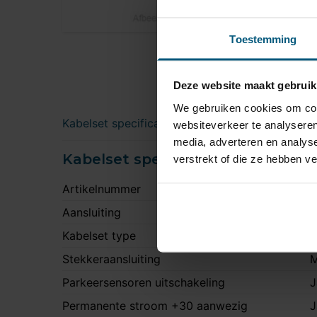
Toestemming
Deze website maakt gebruik
We gebruiken cookies om cont
Kabelset specificatie
websiteverkeer te analyseren
media, adverteren en analys
Kabelset specificatie
verstrekt of die ze hebben v
Artikelnummer
8
Aansluiting
1
Kabelset type
O
Stekkeraansluiting
M
Parkeersensoren uitschakeling
J
Permanente stroom +30 aanwezig
J