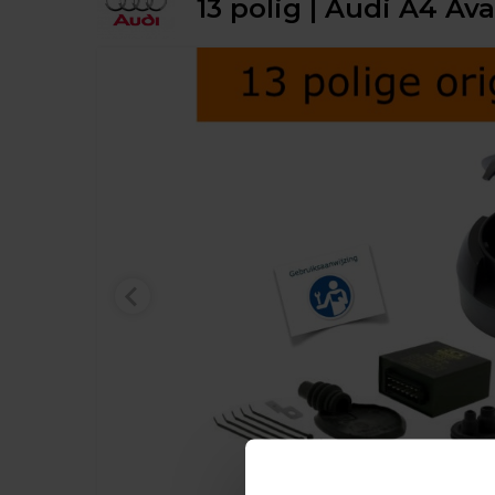
13 polig | Audi A4 Av