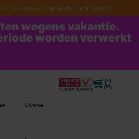
Voor 16:00 besteld, morgen bezorgd (indien voorradig)
oten wegens vakantie.
periode worden verwerkt
rs
Diverse