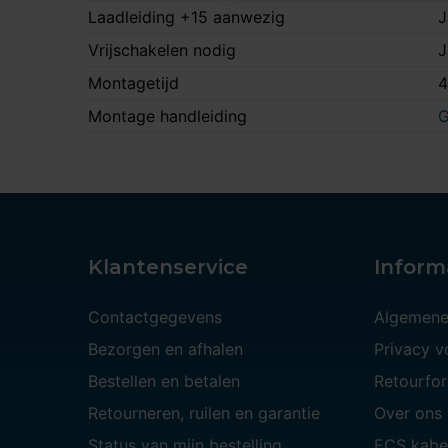
Laadleiding +15 aanwezig
J
Vrijschakelen nodig
J
Montagetijd
4
Montage handleiding
G
Klantenservice
Inform
Contactgegevens
Algemene
Bezorgen en afhalen
Privacy 
Bestellen en betalen
Retourfor
Retourneren, ruilen en garantie
Over ons
Status van mijn bestelling
ECS kabe