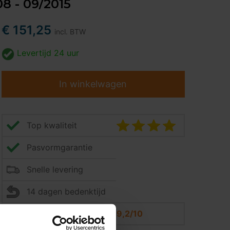
08 - 09/2015
€ 151,25
incl. BTW
Levertijd
24 uur
In winkelwagen
Top kwaliteit
Pasvormgarantie
Snelle levering
14 dagen bedenktijd
Klantbeoordeling
9,2/10