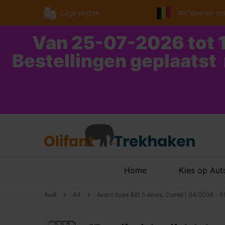
Lage prijzen
Wij leveren ook
Van 25-07-2026 tot 1
Bestellingen geplaatst
Home
Kies op Au
Audi
A4
Avant (type B8) 5 deurs, Combi | 04/2008 - 