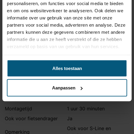
personaliseren, om functies voor social media te bieden
Artikelnummer
STA-126
en om ons websiteverkeer te analyseren. Ook delen we
Trekhaak systeem
Verticaal afneembaar
informatie over uw gebruik van onze site met onze
partners voor social media, adverteren en analyse. Deze
Na afname van de kogel, is
partners kunnen deze gegevens combineren met andere
de houder van de trekhaak
Uitvoering
informatie die u aan ze heeft verstrekt of die ze hebben
volledig uit het zicht
verzameld op basis van uw gebruik van hun services.
onttrokken.
Maximaal trekgewicht
1800 kg
Alles toestaan
Maximale kogeldruk
100 kg
Europees keurmerk
Ja
Aanpassen
Bumperuitsnede
Ja
Uitsnede zichtbaar
Nee
Montagetijd
1 uur 30 minuten
Ook voor fietsendrager
Ja
Ook voor S-Line en
Opmerking