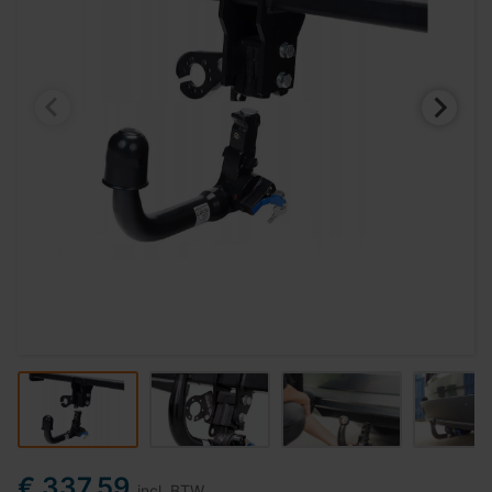
€ 337,59
incl. BTW