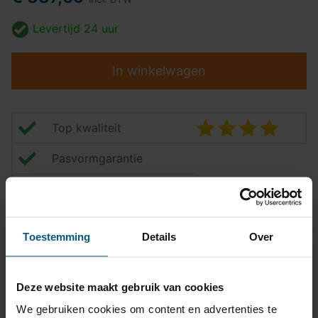
Levertijd
24 uur
In winkelwagen
Top kwaliteit
Pasvormgarantie
Snelle levering
14 dagen bedenktijd
Toestemming
Details
Over
Klantbeoordeling
9,2/10
Deze website maakt gebruik van cookies
Trekhaak specificatie
We gebruiken cookies om content en advertenties te