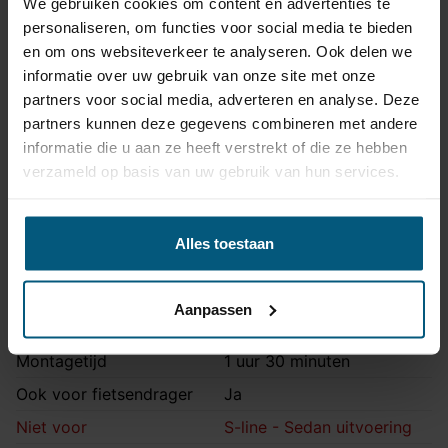
We gebruiken cookies om content en advertenties te
Artikelnummer
AHA 33V
personaliseren, om functies voor social media te bieden
en om ons websiteverkeer te analyseren. Ook delen we
Trekhaak systeem
Verticaal afneembaar
informatie over uw gebruik van onze site met onze
Na afname van de kogel, is
partners voor social media, adverteren en analyse. Deze
de houder van de trekhaak
partners kunnen deze gegevens combineren met andere
Uitvoering
volledig uit het zicht
informatie die u aan ze heeft verstrekt of die ze hebben
onttrokken.
verzameld op basis van uw gebruik van hun services.
Maximaal trekgewicht
2035 kg
Maximale kogeldruk
85 kg
Alles toestaan
Europees keurmerk
Ja
Bumperuitsnede
Ja
Aanpassen
Uitsnede zichtbaar
Nee
Montagetijd
1 uur 30 minuten
Ook voor fietsendrager
Ja
Niet voor
S-line - Sedan uitvoering