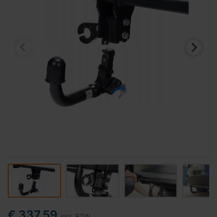
€ 337,59
incl. BTW