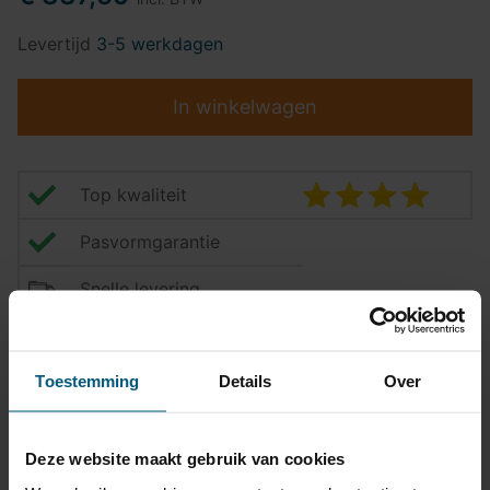
Levertijd
3-5 werkdagen
In winkelwagen
Top kwaliteit
Pasvormgarantie
Snelle levering
14 dagen bedenktijd
Toestemming
Details
Over
Klantbeoordeling
9,2/10
Deze website maakt gebruik van cookies
Trekhaak specificatie