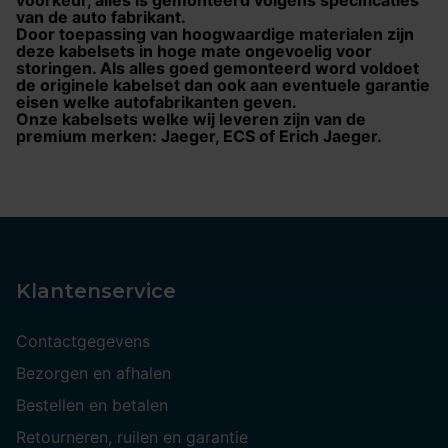
voorkeur, alles is gemonteerd volgens specificaties
van de auto fabrikant.
Door toepassing van hoogwaardige materialen zijn
deze kabelsets in hoge mate ongevoelig voor
storingen. Als alles goed gemonteerd word voldoet
de originele kabelset dan ook aan eventuele garantie
eisen welke autofabrikanten geven.
Onze kabelsets welke wij leveren zijn van de
premium merken: Jaeger, ECS of Erich Jaeger.
Klantenservice
Contactgegevens
Bezorgen en afhalen
Bestellen en betalen
Retourneren, ruilen en garantie