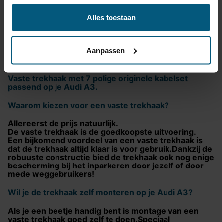
Montage handleiding
Ga naar product pagina
Alles toestaan
Maak het jezelf makkelijk!Je kunt deze combinatie
bestellen direct bij Olifant trekhaken.
Aanpassen
Met onze gegarandeerde pasgarantie is dit zonder
risico!
Vaste trekhaak met 7 polige originele kabelset
passend op je Audi A3.
Waarom kiezen voor een vaste trekhaak?
Allereerst de prijs natuurlijk.
De vaste trekhaak is de goedkoopste uitvoering.
Een bijkomend voordeel van een vaste trekhaak is
dat de trekhaak altijd klaar is voor gebruik.Dankzij de
robuuste constructie bied de trekhaak ook nog enige
bescherming bij het inparkeren door jezelf of door
mede weggebruikers!
Wil je de trekhaak zelf monteren op je Audi A3?
Als je een beetje handig bent is montage van een
vaste trekhaak goed zelf te doen.Speciaal