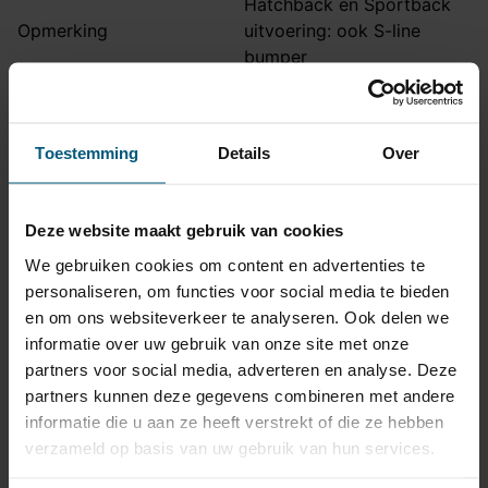
Hatchback en Sportback
Opmerking
uitvoering: ook S-line
bumper
Montage handleiding
AHA 33
Toestemming
Details
Over
Kabelset specificatie
Artikelnummer
87VW305BX
Deze website maakt gebruik van cookies
Aansluiting
7 polig
We gebruiken cookies om content en advertenties te
Kabelset type
Origineel
personaliseren, om functies voor social media te bieden
en om ons websiteverkeer te analyseren. Ook delen we
Stekkeraansluiting
Met originele connectoren
informatie over uw gebruik van onze site met onze
Parkeersensoren
partners voor social media, adverteren en analyse. Deze
Ja
uitschakeling
partners kunnen deze gegevens combineren met andere
Vrijschakelen nodig
Ja
informatie die u aan ze heeft verstrekt of die ze hebben
verzameld op basis van uw gebruik van hun services.
Montagetijd
45 - 60 min.