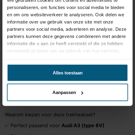
We gebruiken cookies om content en advertenties te
personaliseren, om functies voor social media te bieden
Vrijschakelen nodig
Ja
en om ons websiteverkeer te analyseren. Ook delen we
Montagetijd
45-60 min.
informatie over uw gebruik van onze site met onze
Montage handleiding
Ga naar product pagina
partners voor social media, adverteren en analyse. Deze
partners kunnen deze gegevens combineren met andere
informatie die u aan ze heeft verstrekt of die ze hebben
Vaste trekhaak
Audi A3 (type 8V)
met 13-polige
verzameld op basis van uw gebruik van hun services.
originele kabelset
Ben je op zoek naar een vaste trekhaak voor jouw
Alles toestaan
Audi A3 (type 8V)
? Bij Olifant Trekhaken bestel je
direct een complete set inclusief 13-polige originele
kabelset. Deze set is speciaal geschikt voor de
Audi
Aanpassen
A3 (type 8V)
en wordt geleverd met alle benodigde
onderdelen.
Waarom kiezen voor deze trekhaakset?
✅ Perfect passend voor
Audi A3 (type 8V)