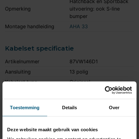
Hatchback en Sportback
Opmerking
uitvoering: ook S-line
bumper
Montage handleiding
AHA 33
Kabelset specificatie
Artikelnummer
87VW146D1
Aansluiting
13 polig
Kabelset type
Origineel
Stekkeraansluiting
Met originele connectoren
Parkeersensoren
Ja
Toestemming
Details
Over
uitschakeling
Permanente stroom +30
Ja
aanwezig
Deze website maakt gebruik van cookies
Laadleiding +15 aanwezig
Ja