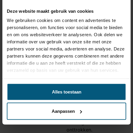
√ rubberafdichtingen, kabeldoorvoeren en
Deze website maakt gebruik van cookies
connectoren
We gebruiken cookies om content en advertenties te
√ wanneer nodig voor een goede werking: trailer of
personaliseren, om functies voor social media te bieden
canbus modules
en om ons websiteverkeer te analyseren. Ook delen we
√ en natuurlijk: een 7 polige stekkerdoos
informatie over uw gebruik van onze site met onze
Deze verticale trekhaak is onderhoudsvrij en in
partners voor social media, adverteren en analyse. Deze
combinatie met de bijpassende kabelset is dit een
partners kunnen deze gegevens combineren met andere
uitstekende keuze!
informatie die u aan ze heeft verstrekt of die ze hebben
verzameld op basis van uw gebruik van hun services.
Trekhaak specificatie
Artikelnummer
AHA 33V
Alles toestaan
Trekhaak systeem
Verticaal afneembaar
Na afname van de kogel, is
Aanpassen
de houder van de trekhaak
Uitvoering
volledig uit het zicht
onttrokken.