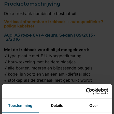
Productomschrijving
Deze trekhaak combinatie bestaat uit:
Verticaal afneembare trekhaak + autospecifieke 7
polige kabelset
Audi A3 (type 8V) 4 deurs, Sedan | 09/2013 -
12/2016
Met de trekhaak wordt altijd meegeleverd:
√ type plaatje met E.U typegoedkeuring
√ bouwtekening met heldere plaatjes
√ alle bouten, moeren en bijpassende beugels
√ kogel is voorzien van een anti-diefstal slot
√ stofkap als de trekhaak niet gebruikt wordt
√ opberghoes voor de kogel
Met de originele 7 polige kabelset wordt altijd
meegeleverd:
Toestemming
Details
Over
√ een praktische schema
√ alle benodigde bekabeling, schroefjes en stekkertjes