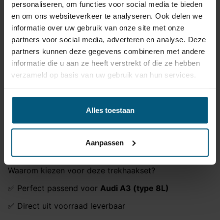
personaliseren, om functies voor social media te bieden
Montagetijd
30-60 min.
en om ons websiteverkeer te analyseren. Ook delen we
informatie over uw gebruik van onze site met onze
Montage handleiding
Ga naar product pagina
partners voor social media, adverteren en analyse. Deze
partners kunnen deze gegevens combineren met andere
informatie die u aan ze heeft verstrekt of die ze hebben
Vaste trekhaak
Audi A3 (type 8L)
met 13-polige
verzameld op basis van uw gebruik van hun services.
originele kabelset
Ben je op zoek naar een vaste trekhaak voor jouw
Audi A3 (type 8L)
? Bij Olifant Trekhaken bestel je
Alles toestaan
direct een complete set inclusief 13-polige originele
kabelset. Deze set is speciaal geschikt voor de
Audi
A3 (type 8L)
en wordt geleverd met alle benodigde
Aanpassen
onderdelen.
Waarom kiezen voor deze trekhaakset?
✅ Perfect passend voor
Audi A3 (type 8L)
✅ Direct uit voorraad leverbaar