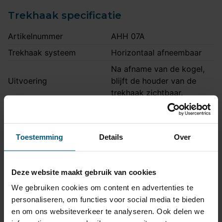
Trekhaak specificatie
Artikelnummer
AHH 07A
Trekhaak systeem
Horizontaal afneembaar
Na afname van de kogel,
Uitvoering
blijft de houder van de
trekhaak zichtbaar.
Maximaal trekgewicht
1600 kg
Maximale kogeldruk
75 kg
Toestemming
Details
Over
Europees keurmerk
Ja
Bumperuitsnede
Ja
Deze website maakt gebruik van cookies
Uitsnede zichtbaar
Nee
We gebruiken cookies om content en advertenties te
Montagetijd
1 uur 30 minuten
personaliseren, om functies voor social media te bieden
Ook voor fietsendrager
Ja
en om ons websiteverkeer te analyseren. Ook delen we