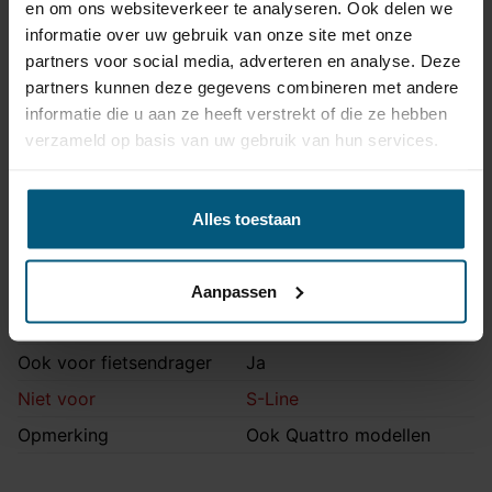
en om ons websiteverkeer te analyseren. Ook delen we
Artikelnummer
STA-064
informatie over uw gebruik van onze site met onze
Trekhaak systeem
Vast
partners voor social media, adverteren en analyse. Deze
Kogel is bevestigd met
partners kunnen deze gegevens combineren met andere
Uitvoering
twee bouten.
informatie die u aan ze heeft verstrekt of die ze hebben
verzameld op basis van uw gebruik van hun services.
Maximaal trekgewicht
1800 kg
Maximale kogeldruk
80 kg
Europees keurmerk
Ja
Alles toestaan
Bumperuitsnede
Ja
Uitsnede zichtbaar
Nee
Aanpassen
Montagetijd
2 uur
Ook voor fietsendrager
Ja
Niet voor
S-Line
Opmerking
Ook Quattro modellen