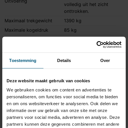
Uitvoering
volledig uit het zicht
onttrokken.
Maximaal trekgewicht
1390 kg
Maximale kogeldruk
85 kg
Europees keurmerk
Ja
Bumperuitsnede
Ja
Uitsnede zichtbaar
Nee
Toestemming
Details
Over
Montagetijd
1 uur 30 minuten
Ook voor fietsendrager
Ja
Deze website maakt gebruik van cookies
Volkswagen: Crosspolo, R-
Niet voor
We gebruiken cookies om content en advertenties te
line
personaliseren, om functies voor social media te bieden
Opmerking
Blue GT modellen
en om ons websiteverkeer te analyseren. Ook delen we
informatie over uw gebruik van onze site met onze
partners voor social media, adverteren en analyse. Deze
Kabelset specificatie
partners kunnen deze gegevens combineren met andere