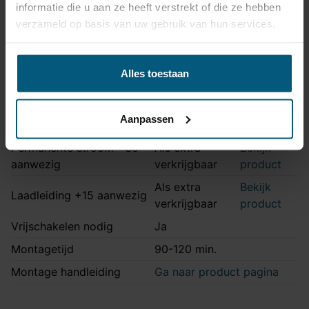
informatie die u aan ze heeft verstrekt of die ze hebben
Artikelnummer
JA21010519
verzameld op basis van uw gebruik van hun services.
Aansluiting
13 polig
Kabelset type
Origineel
Alles toestaan
Stekkeraansluiting
Met originele connectoren
Parkeersensoren
Ja
Aanpassen
uitschakeling
Permanente stroom +30
Als extra
Bekijk
aanwezig
verkrijgbaar
product
Als extra
Bekijk
Laadleiding +15 aanwezig
verkrijgbaar
product
Vrijschakelen nodig
Ja
Montagetijd
90-120 min.
Montage handleiding
Ga naar product pagina