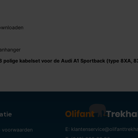
downloaden
aanhanger
3 polige kabelset voor de Audi A1 Sportback (type 8XA, 8
atie
E: klantenservice@olifanttrekh
 voorwaarden