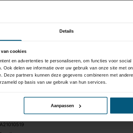
400 kg
5 kg
a
Details
a
ee
 van cookies
 uur
ent en advertenties te personaliseren, om functies voor social
a
. Ook delen we informatie over uw gebruik van onze site met on
rosspolo, GTI
e. Deze partners kunnen deze gegevens combineren met andere i
ok blue GT modellen
erzameld op basis van uw gebruik van hun services.
TV-107
Aanpassen
A21010519