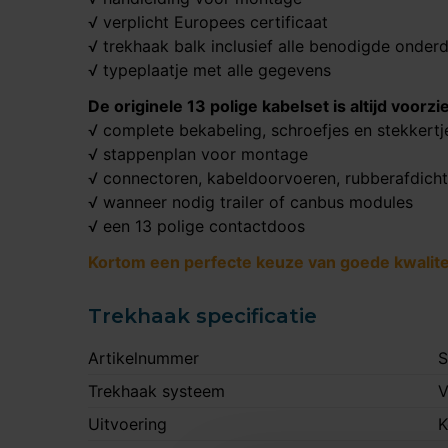
√ verplicht Europees certificaat
√ trekhaak balk inclusief alle benodigde onder
√ typeplaatje met alle gegevens
De originele 13 polige kabelset is altijd voorzi
√ complete bekabeling, schroefjes en stekkertj
√ stappenplan voor montage
√ connectoren, kabeldoorvoeren, rubberafdich
√ wanneer nodig trailer of canbus modules
√ een 13 polige contactdoos
Kortom een perfecte keuze van goede kwaliteit
Trekhaak specificatie
Artikelnummer
S
Trekhaak systeem
V
Uitvoering
K