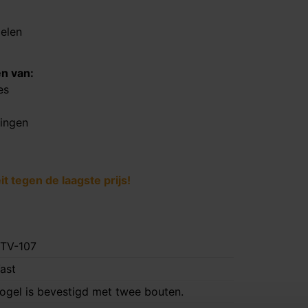
delen
en van:
es
tingen
 tegen de laagste prijs!
TV-107
ast
ogel is bevestigd met twee bouten.