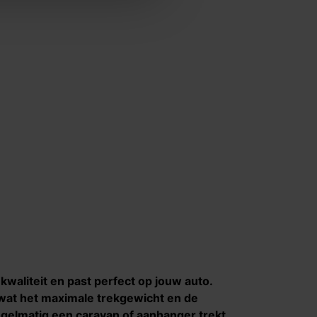
waliteit en past perfect op jouw auto.
s wat het maximale trekgewicht en de
 regelmatig een caravan of aanhanger trekt.