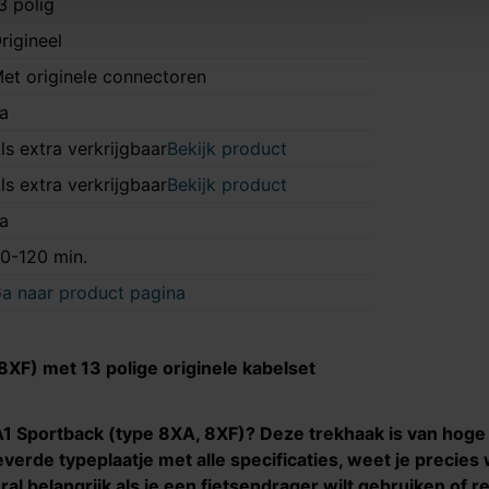
3 polig
rigineel
et originele connectoren
a
ls extra verkrijgbaar
Bekijk product
ls extra verkrijgbaar
Bekijk product
a
0-120 min.
a naar product pagina
8XF) met 13 polige originele kabelset
A1 Sportback (type 8XA, 8XF)? Deze trekhaak is van hoge k
verde typeplaatje met alle specificaties, weet je precie
oral belangrijk als je een fietsendrager wilt gebruiken of