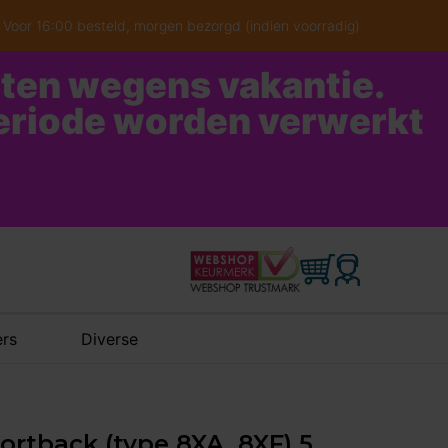
Voor 16:00 besteld, morgen bezorgd (indien voorradig)
oten wegens vakantie.
periode worden verwerkt
rs
Diverse
portback (type 8XA, 8XF) 5