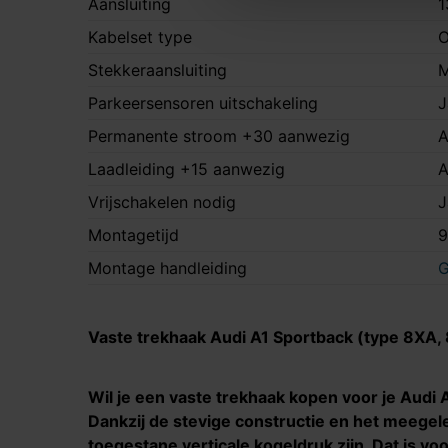
Aansluiting
1
Kabelset type
O
Stekkeraansluiting
M
Parkeersensoren uitschakeling
J
Permanente stroom +30 aanwezig
A
Laadleiding +15 aanwezig
A
Vrijschakelen nodig
J
Montagetijd
9
Montage handleiding
G
Vaste trekhaak Audi A1 Sportback (type 8XA, 
Wil je een vaste trekhaak kopen voor je Audi 
Dankzij de stevige constructie en het meegele
toegestane verticale kogeldruk zijn. Dat is vo