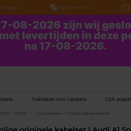
 in België
Bedrijvenkorting
7-08-2026 zijn wij gesl
 met levertijden in deze 
na 17-08-2026.
tomerk
Trekhaken voor campers
USA adapte
9/2011 - 02/2015
Vaste trekhaak + 13 polige originele kabelset
olige originele kabelset | Audi A1 S