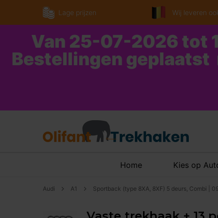
Lage prijzen
Wij leveren ook
Van 25-07-2026 tot 1
Bestellingen geplaatst
Home
Kies op Au
Audi
A1
Sportback (type 8XA, 8XF) 5 deurs, Combi | 0
Vaste trekhaak + 13 p