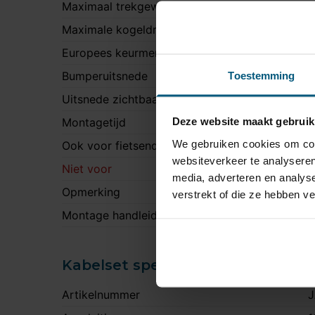
Maximaal trekgewicht
1
Maximale kogeldruk
8
Europees keurmerk
J
Bumperuitsnede
Toestemming
J
Uitsnede zichtbaar
N
Deze website maakt gebruik
Montagetijd
2
We gebruiken cookies om cont
Ook voor fietsendrager
J
websiteverkeer te analyseren
Niet voor
C
media, adverteren en analys
Opmerking
O
verstrekt of die ze hebben v
Montage handleiding
S
Kabelset specificatie
Artikelnummer
J