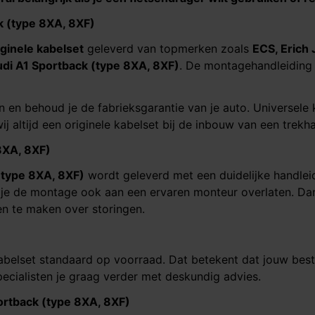
k (type 8XA, 8XF)
iginele kabelset
geleverd van topmerken zoals
ECS, Erich 
di A1 Sportback (type 8XA, 8XF)
. De montagehandleiding
n en behoud je de fabrieksgarantie van je auto. Universele
ij altijd een originele kabelset bij de inbouw van een trekh
8XA, 8XF)
(type 8XA, 8XF)
wordt geleverd met een duidelijke handlei
n je de montage ook aan een ervaren monteur overlaten. Dan
en te maken over storingen.
abelset standaard op voorraad. Dat betekent dat jouw best
ecialisten je graag verder met deskundig advies.
ortback (type 8XA, 8XF)