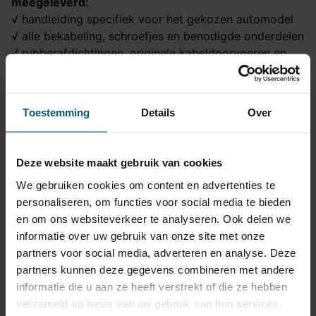
meegeleverd:
√ handleiding specifiek voor het gekozen automodel
√ alle bekabeling, schroefjes en benodigde onderdelen
√ rubberafdichtingen, originele kabeldoorvoeren en
connectoren
√ canbus of trailer modules als aanbevolen voor een
goede werking
Toestemming
Details
Over
√ een 7 polige contactdoos
Dit horizontaal systeem met originele kabelset vormt
een goede en veilige combinatie voor je auto!
Deze website maakt gebruik van cookies
We gebruiken cookies om content en advertenties te
Trekhaak specificatie
personaliseren, om functies voor social media te bieden
en om ons websiteverkeer te analyseren. Ook delen we
Artikelnummer
AHK 52A
informatie over uw gebruik van onze site met onze
partners voor social media, adverteren en analyse. Deze
Trekhaak systeem
Horizontaal afneembaar
partners kunnen deze gegevens combineren met andere
Na afname van de kogel,
informatie die u aan ze heeft verstrekt of die ze hebben
Uitvoering
blijft de houder van de
verzameld op basis van uw gebruik van hun services.
trekhaak zichtbaar.