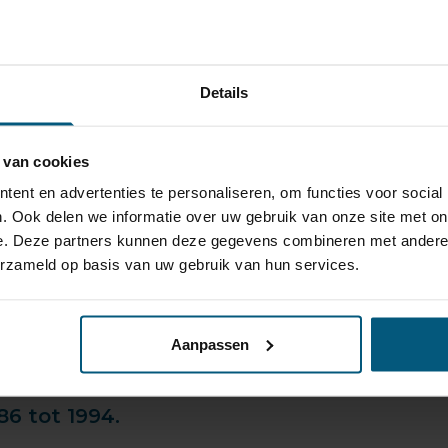
ten Steinhof, Autohak en GDW kunnen wij de voordeligste pr
ok goed nagedacht te worden over de trekhaak bekabeling.
nele
kabelsets
beschikbaar van de merken ECS en Erich Jaeg
en jarenlange probleemloze werking gaat garanderen!
Details
gaat met een paardentrailer of toch de trekhaak gebruikt vo
 veilig op weg.
 van cookies
ent en advertenties te personaliseren, om functies voor social
te voorraad vaste en
afneembare trekhaken
met bijpassende
. Ook delen we informatie over uw gebruik van onze site met on
!
e. Deze partners kunnen deze gegevens combineren met andere i
erzameld op basis van uw gebruik van hun services.
haken je graag een eerlijk en onafhankelijk advies.
Aanpassen
6 tot 1994.