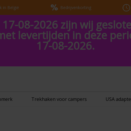
k in België
Bedrijvenkorting
 17-08-2026 zijn wij geslot
met levertijden in deze pe
17-08-2026.
tomerk
Trekhaken voor campers
USA adapte