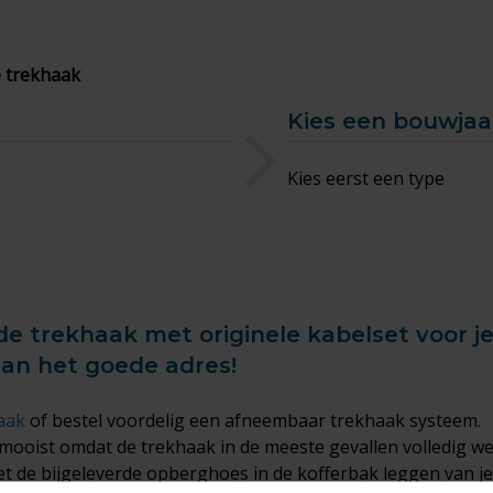
 trekhaak
Kies een bouwjaa
Kies eerst een type
de trekhaak met originele kabelset voor je
aan het goede adres!
aak
of bestel voordelig een afneembaar trekhaak systeem.
mooist omdat de trekhaak in de meeste gevallen volledig w
de bijgeleverde opberghoes in de kofferbak leggen van je A