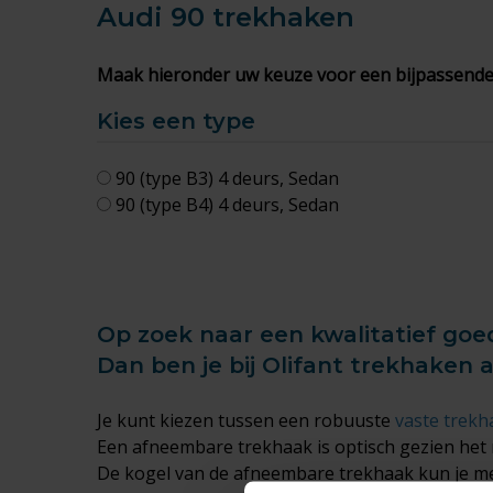
Audi 90
trekhaken
Maak hieronder uw keuze voor een bijpassende
Kies een type
90 (type B3) 4 deurs, Sedan
90 (type B4) 4 deurs, Sedan
Op zoek naar een kwalitatief goe
Dan ben je bij Olifant trekhaken 
Je kunt kiezen tussen een robuuste
vaste trekh
Een afneembare trekhaak is optisch gezien het 
De kogel van de afneembare trekhaak kun je met 