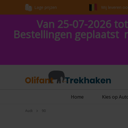
Lage prijzen
Wij leveren oo
Van 25-07-2026 tot
Bestellingen geplaatst 
Home
Kies op Au
Audi
90