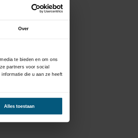
ijzen bieden.
er.
Over
or je
fietsendrager
:
 media te bieden en om ons
 kabelsets.
ze partners voor social
nformatie die u aan ze heeft
Alles toestaan