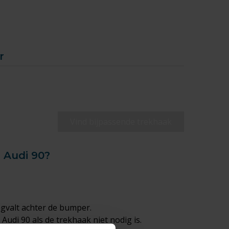
r
Vind bijpassende trekhaak
 Audi 90?
egvalt achter de bumper.
udi 90 als de trekhaak niet nodig is.