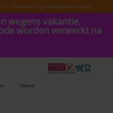
Voor 16:00 besteld, morgen bezorgd (indien voorradig)
en wegens vakantie.
riode worden verwerkt na
rs
Diverse