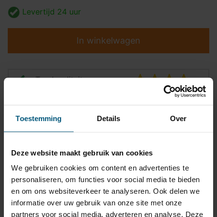
Levertijd
24 uur
In winkelwagen
Top kwaliteit
Pasvormgarantie
Toestemming
Details
Over
Snelle levering
14 dagen bedenktijd
Deze website maakt gebruik van cookies
Klantbeoordeling
9,2/10
We gebruiken cookies om content en advertenties te
personaliseren, om functies voor social media te bieden
en om ons websiteverkeer te analyseren. Ook delen we
Kabelset specificatie
informatie over uw gebruik van onze site met onze
partners voor social media, adverteren en analyse. Deze