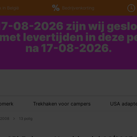
 in België
Bedrijvenkorting
7-08-2026 zijn wij gesl
 met levertijden in deze 
na 17-08-2026.
tomerk
Trekhaken voor campers
USA adapte
6/2008
13 polig