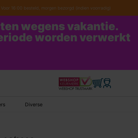
Voor 16:00 besteld, morgen bezorgd (indien voorradig)
oten wegens vakantie.
periode worden verwerkt
rs
Diverse