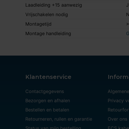
Laadleiding +15 aanwezig
J
Vrijschakelen nodig
N
Montagetijd
>
Montage handleiding
G
Klantenservice
Inform
Contactgegevens
Algemene
Bezorgen en afhalen
Privacy 
Bestellen en betalen
Retourfor
Retourneren, ruilen en garantie
Over ons
Status van mijn bestelling
ECS kabe