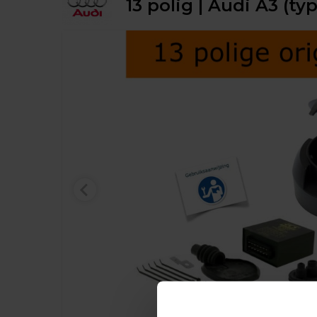
13 polig | Audi A3 (t