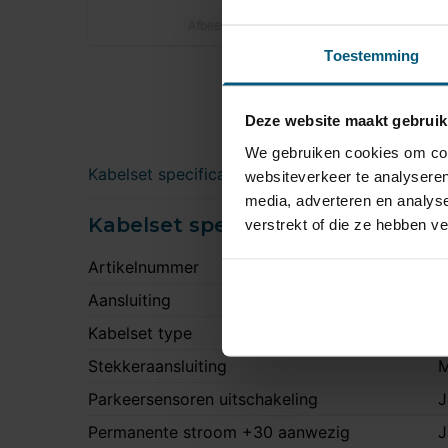
Toestemming
Deze website maakt gebruik
We gebruiken cookies om cont
Kabelset specificatie
websiteverkeer te analyseren
media, adverteren en analys
Kabelset specificatie
verstrekt of die ze hebben v
Artikelnummer
8
Aansluiting
1
Kabelset type
O
Stekkeraansluiting
M
Parkeersensoren uitschakeling
J
Permanente stroom +30 aanwezig
J