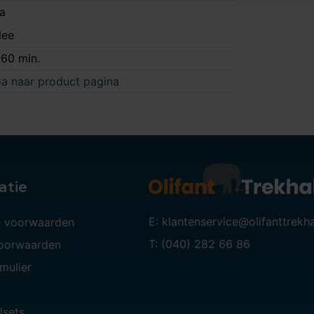
a
ee
60 min.
a naar product pagina
atie
E: klantenservice@olifanttrekh
 voorwaarden
T: (040) 282 66 86
voorwaarden
mulier
lsets