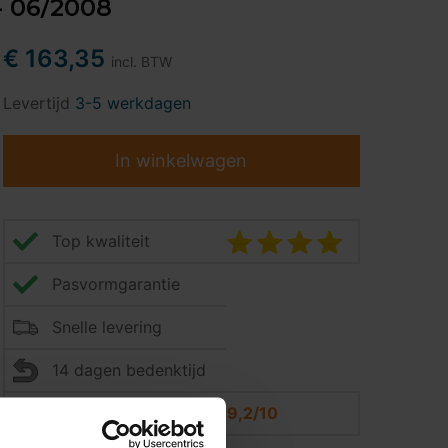
 - 06/2008
€ 163,35
incl. BTW
Levertijd
3-5 werkdagen
In winkelwagen
Top kwaliteit
Pasvormgarantie
Snelle levering
14 dagen bedenktijd
Klantbeoordeling
9,2/10