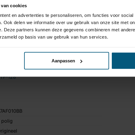
 van cookies
0 kg
ent en advertenties te personaliseren, om functies voor social
a
. Ook delen we informatie over uw gebruik van onze site met on
a
e. Deze partners kunnen deze gegevens combineren met andere i
erzameld op basis van uw gebruik van hun services.
ee
 uur
a
Aanpassen
iat: Abarth, cng installatie
TF-128
7AF010BB
 polig
rigineel