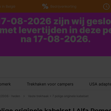
 in België
Bedrijvenkorting
7-08-2026 zijn wij gesl
 met levertijden in deze 
na 17-08-2026.
tomerk
Trekhaken voor campers
USA adapte
3/2006 - heden
Vaste trekhaak + 7 polige originele kabelset
lige originele kabelset | Alfa Romeo