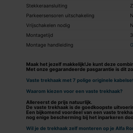
Stekkeraansluiting
Z
Parkeersensoren uitschakeling
N
Vrijschakelen nodig
N
Montagetijd
3
Montage handleiding
G
Maak het jezelf makkelijk!Je kunt deze combina
Met onze gegarandeerde pasgarantie is dit zo
Vaste trekhaak met 7 polige originele kabelse
Waarom kiezen voor een vaste trekhaak?
Allereerst de prijs natuurlijk.
De vaste trekhaak is de goedkoopste uitvoeri
Een bijkomend voordeel van een vaste trekhaak
nog enige bescherming bij het inparkeren do
Wil je de trekhaak zelf monteren op je
Alfa R