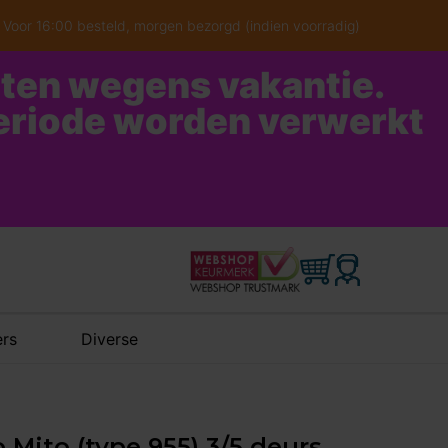
Voor 16:00 besteld, morgen bezorgd (indien voorradig)
oten wegens vakantie.
periode worden verwerkt
rs
Diverse
 Mito (type 955) 3/5 deurs,