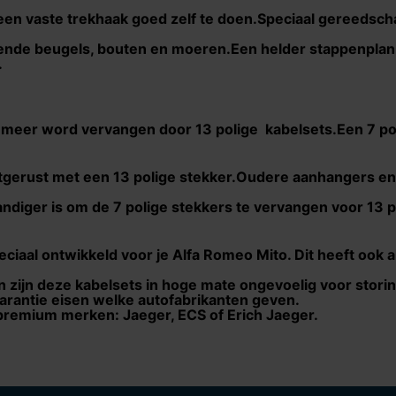
een vaste trekhaak goed zelf te doen.Speciaal gereedscha
ende beugels, bouten en moeren.Een helder stappenplan 
.
eds meer word vervangen door 13 polige kabelsets.Een 7 p
uitgerust met een 13 polige stekker.Oudere aanhangers e
andiger is om de 7 polige stekkers te vervangen voor 13 
eciaal ontwikkeld voor je
Alfa Romeo Mito
. Dit heeft ook 
 zijn deze kabelsets in hoge mate ongevoelig voor stori
garantie eisen welke autofabrikanten geven.
 premium merken: Jaeger, ECS of Erich Jaeger.