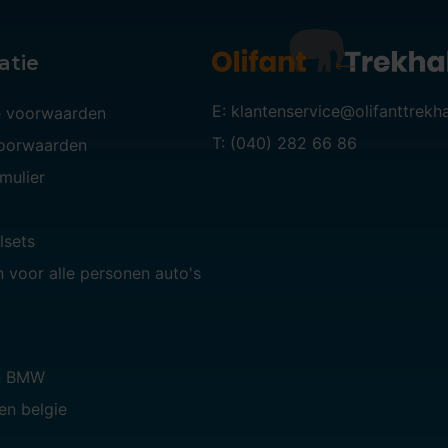
atie
E: klantenservice@olifanttrekh
 voorwaarden
T: (040) 282 66 86
voorwaarden
mulier
lsets
 voor alle personen auto's
n BMW
en belgie