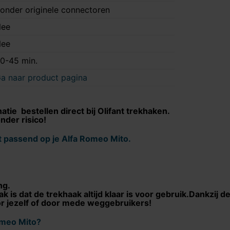
onder originele connectoren
ee
ee
0-45 min.
a naar product pagina
tie bestellen direct bij Olifant trekhaken.
nder risico!
t passend op je
Alfa Romeo Mito
.
ng.
 is dat de trekhaak altijd klaar is voor gebruik.Dankzij 
or jezelf of door mede weggebruikers!
omeo Mito
?