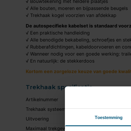
√ Bouwtekening met heldere plaatjes
√ Alle bouten, moeren en bijpassende beugels
√ Trekhaak kogel voorzien van afdekkap
De autospecifieke kabelset is standaard voorz
√ Een praktische handleiding
√ Alle benodigde bekabeling, schroefjes en ste
√ Rubberafdichtingen, kabeldoorvoeren en con
√ Wanneer nodig voor een goede werking: trail
√ En natuurlijk: de stekkerdoos
Kortom een zorgeloze keuze van goede kwalite
Trekhaak specificatie
Artikelnummer
S
Trekhaak systeem
V
Toestemming
Uitvoering
K
Maximaal trekgewicht
1