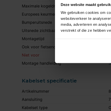
Deze website maakt gebruik
Maximale kogeldruk
6
We gebruiken cookies om cont
Europees keurmerk
J
websiteverkeer te analyseren
Bumperuitsnede
J
media, adverteren en analys
Uitsnede zichtbaar
verstrekt of die ze hebben v
N
Montagetijd
2
Ook voor fietsendrager
J
Niet voor
F
Montage handleiding
S
Kabelset specificatie
Artikelnummer
8
Aansluiting
7
Kabelset type
O