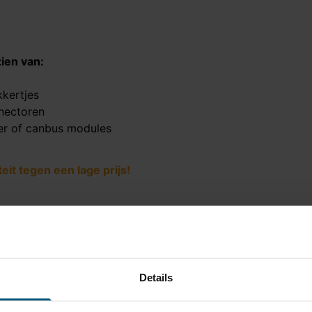
ien van:
kkertjes
nectoren
er of canbus modules
it tegen een lage prijs!
TF-128
ast
Details
ogel is bevestigd met twee bouten.
200 kg