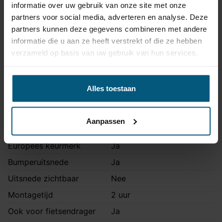
informatie over uw gebruik van onze site met onze
Trekhaak specificatie
partners voor social media, adverteren en analyse. Deze
Artikelnummer
AHAL 39V
partners kunnen deze gegevens combineren met andere
informatie die u aan ze heeft verstrekt of die ze hebben
Trekhaak systeem
Verticaal afneembaar
verzameld op basis van uw gebruik van hun services.
Na afname van de kogel, is
de houder van de trekhaak
Uitvoering
volledig uit het zicht
Alles toestaan
onttrokken.
Maximaal trekgewicht
1500 kg
Aanpassen
Maximale kogeldruk
90 kg
Europees keurmerk
Ja
Bumperuitsnede
Ja
Uitsnede zichtbaar
Nee
Montagetijd
2 uur
Ook voor fietsendrager
Ja