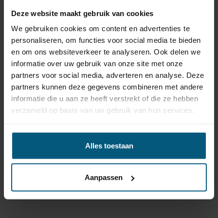
Kabelset specificatie
Deze website maakt gebruik van cookies
Artikelnummer
JA21280510
We gebruiken cookies om content en advertenties te
Aansluiting
13 polig
personaliseren, om functies voor social media te bieden
en om ons websiteverkeer te analyseren. Ook delen we
Kabelset type
Origineel
informatie over uw gebruik van onze site met onze
Stekkeraansluiting
Met originele connectoren
partners voor social media, adverteren en analyse. Deze
partners kunnen deze gegevens combineren met andere
Parkeersensoren
Ja
informatie die u aan ze heeft verstrekt of die ze hebben
uitschakeling
verzameld op basis van uw gebruik van hun services.
Permanente stroom +30
Ja
aanwezig
Laadleiding +15 aanwezig
Ja
Alles toestaan
Vrijschakelen nodig
Nee
Montagetijd
30-60 min.
Aanpassen
Montage handleiding
Ga naar product pagina