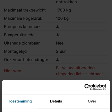
onttrokken.
Maximaal trekgewicht
1700 kg
Maximale kogeldruk
100 kg
Europees keurmerk
Ja
Bumperuitsnede
Ja
Uitsnede zichtbaar
Nee
Montagetijd
2 uur
Ook voor fietsendrager
Ja
Bij Veloce uitvoering
Niet voor
uitsparing licht zichtbaar.
Alleen 4x4 modellen | ook
Opmerking
voor Veloce
Montage handleiding
STA-040
Toestemming
Details
Over