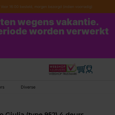
Voor 16:00 besteld, morgen bezorgd (indien voorradig)
oten wegens vakantie.
periode worden verwerkt
rs
Diverse
 Giulia (type 952) 4 deurs,