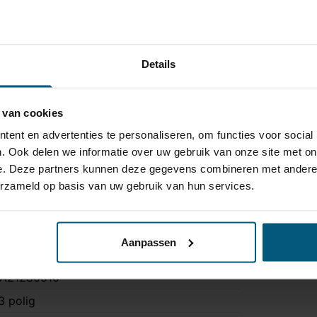
700 kg
00 kg
a
Details
a
ee
 van cookies
 uur
ent en advertenties te personaliseren, om functies voor social
a
. Ook delen we informatie over uw gebruik van onze site met on
e. Deze partners kunnen deze gegevens combineren met andere i
lleen 4x4 modellen
erzameld op basis van uw gebruik van hun services.
TA-039
Aanpassen
A21280510
3 polig