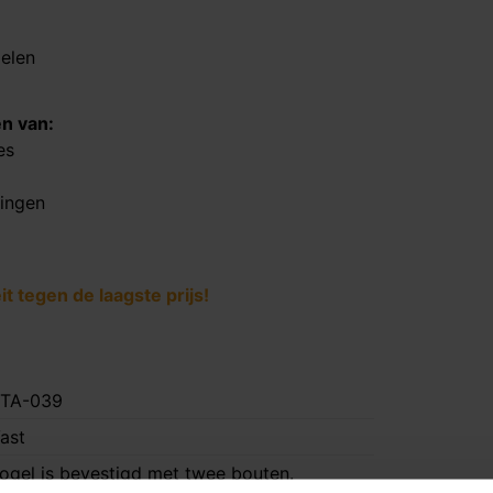
delen
en van:
es
tingen
 tegen de laagste prijs!
TA-039
ast
ogel is bevestigd met twee bouten.