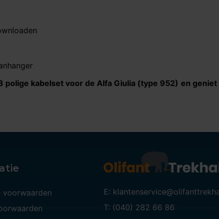
downloaden
aanhanger
3 polige kabelset voor de
Alfa Giulia (type 952)​​​​​​​
en geniet
atie
E: klantenservice@olifanttrekh
 voorwaarden
T: (040) 282 66 86
voorwaarden