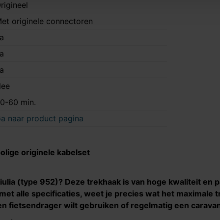
rigineel
et originele connectoren
a
a
a
ee
0-60 min.
a naar product pagina
olige originele kabelset
iulia (type 952)
? Deze trekhaak is van hoge kwaliteit en p
et alle specificaties, weet je precies wat het maximale 
e een fietsendrager wilt gebruiken of regelmatig een carava