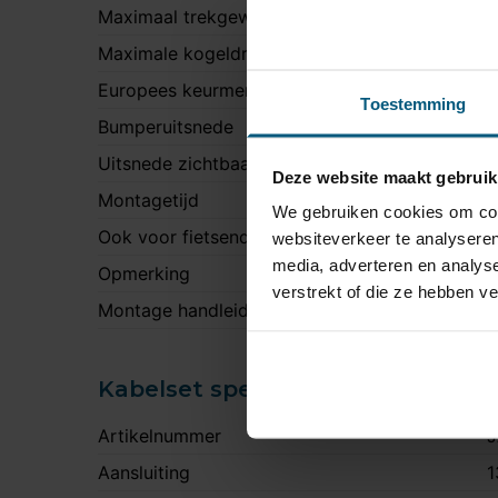
Maximaal trekgewicht
1
Maximale kogeldruk
1
Europees keurmerk
J
Toestemming
Bumperuitsnede
J
Uitsnede zichtbaar
N
Deze website maakt gebruik
Montagetijd
2
We gebruiken cookies om cont
Ook voor fietsendrager
J
websiteverkeer te analyseren
media, adverteren en analys
Opmerking
A
verstrekt of die ze hebben v
Montage handleiding
S
Kabelset specificatie
Artikelnummer
J
Aansluiting
1