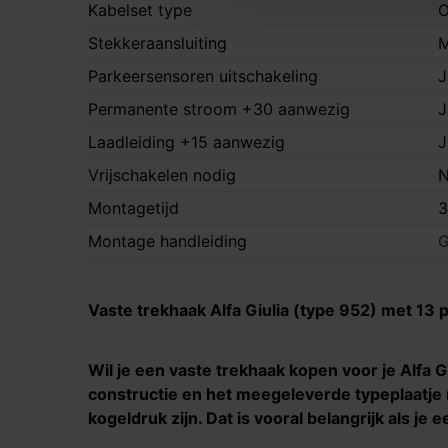
Kabelset type
O
Stekkeraansluiting
M
Parkeersensoren uitschakeling
J
Permanente stroom +30 aanwezig
J
Laadleiding +15 aanwezig
J
Vrijschakelen nodig
N
Montagetijd
3
Montage handleiding
G
Vaste trekhaak
Alfa Giulia (type 952)
met 13 p
Wil je een vaste trekhaak kopen voor je
Alfa G
constructie en het meegeleverde typeplaatje m
kogeldruk zijn. Dat is vooral belangrijk als j