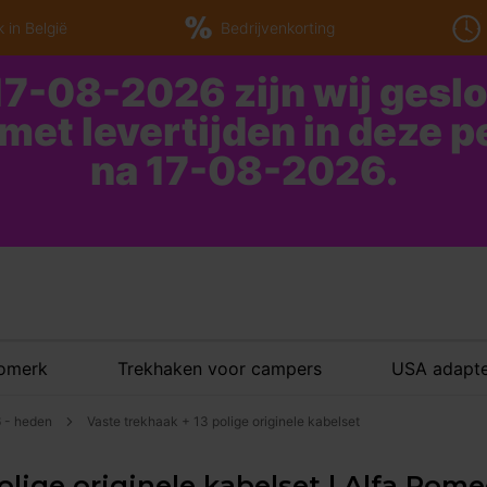
 in België
Bedrijvenkorting
7-08-2026 zijn wij gesl
 met levertijden in deze 
na 17-08-2026.
tomerk
Trekhaken voor campers
USA adapte
6 - heden
Vaste trekhaak + 13 polige originele kabelset
olige originele kabelset | Alfa Romeo