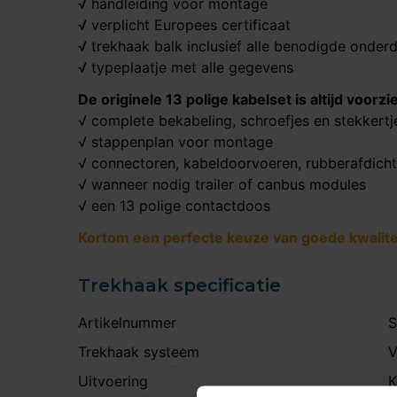
√ handleiding voor montage
√ verplicht Europees certificaat
√ trekhaak balk inclusief alle benodigde onder
√ typeplaatje met alle gegevens
De originele 13 polige kabelset is altijd voorzi
√ complete bekabeling, schroefjes en stekkertj
√ stappenplan voor montage
√ connectoren, kabeldoorvoeren, rubberafdich
√ wanneer nodig trailer of canbus modules
√ een 13 polige contactdoos
Kortom een perfecte keuze van goede kwaliteit
Trekhaak specificatie
Artikelnummer
S
Trekhaak systeem
V
Uitvoering
K