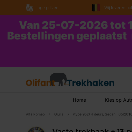
Lage prijzen
Wij leveren ook
Van 25-07-2026 tot 1
Bestellingen geplaatst
Home
Kies op Au
Alfa Romeo
Giulia
(type 952) 4 deurs, Sedan | 05/201
Vaste trekhaak + 13 p