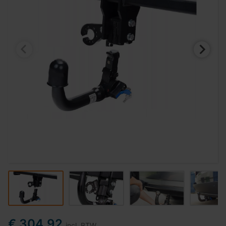
€ 304,92
incl. BTW