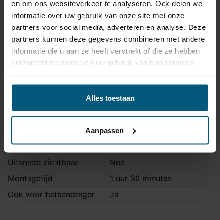
en om ons websiteverkeer te analyseren. Ook delen we
Artikelnummer
STV-309
informatie over uw gebruik van onze site met onze
partners voor social media, adverteren en analyse. Deze
Trekhaak systeem
Verticaal afneembaar
partners kunnen deze gegevens combineren met andere
Na afname van de kogel, is
informatie die u aan ze heeft verstrekt of die ze hebben
de houder van de trekhaak
verzameld op basis van uw gebruik van hun services.
Uitvoering
volledig uit het zicht
onttrokken.
Maximaal trekgewicht
1900 kg
Alles toestaan
Maximale kogeldruk
90 kg
Europees keurmerk
Ja
Aanpassen
Bumperuitsnede
Ja
Uitsnede zichtbaar
Nee
Montagetijd
1 uur 30 minuten
Ook voor fietsendrager
Ja