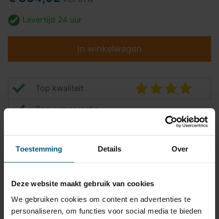
Levertijd
24 uur
In winkelwagen
Top kwaliteit
Pasvormgarantie
Snelle levering
Toestemming
Details
Over
14 dagen bedenktijd
Klantbeoordeling
9,2/10
Deze website maakt gebruik van cookies
We gebruiken cookies om content en advertenties te
Trekhaak specificatie
personaliseren, om functies voor social media te bieden