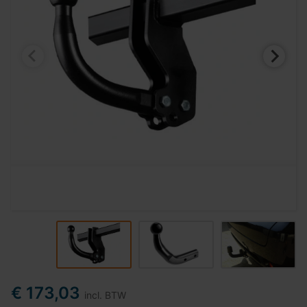
€ 173,03
incl. BTW