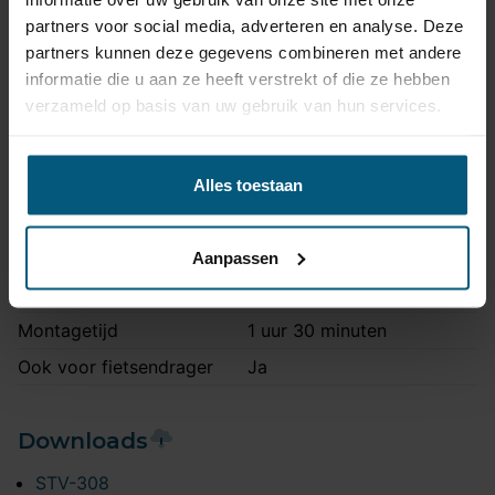
Artikelnummer
STV-308
partners voor social media, adverteren en analyse. Deze
Trekhaak systeem
Vast
partners kunnen deze gegevens combineren met andere
informatie die u aan ze heeft verstrekt of die ze hebben
Kogel is bevestigd met
Uitvoering
verzameld op basis van uw gebruik van hun services.
twee bouten.
Maximaal trekgewicht
1900 kg
Maximale kogeldruk
90 kg
Alles toestaan
Europees keurmerk
Ja
Bumperuitsnede
Ja
Aanpassen
Uitsnede zichtbaar
Nee
Montagetijd
1 uur 30 minuten
Ook voor fietsendrager
Ja
Downloads
STV-308