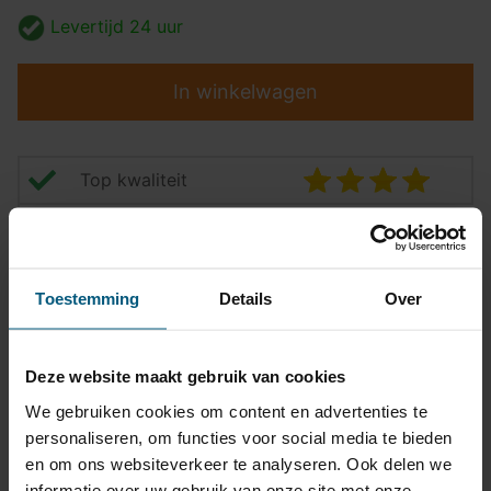
Levertijd
24 uur
In winkelwagen
Top kwaliteit
Pasvormgarantie
Snelle levering
Toestemming
Details
Over
14 dagen bedenktijd
Klantbeoordeling
9,2/10
Deze website maakt gebruik van cookies
We gebruiken cookies om content en advertenties te
personaliseren, om functies voor social media te bieden
Trekhaak specificatie
en om ons websiteverkeer te analyseren. Ook delen we
informatie over uw gebruik van onze site met onze