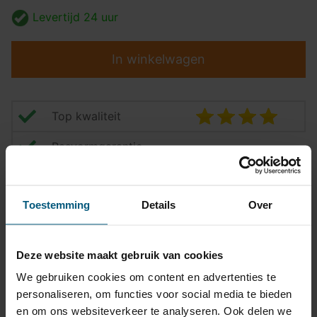
Levertijd
24 uur
In winkelwagen
Top kwaliteit
Pasvormgarantie
Snelle levering
Toestemming
Details
Over
14 dagen bedenktijd
Klantbeoordeling
9,2/10
Deze website maakt gebruik van cookies
We gebruiken cookies om content en advertenties te
Kabelset specificatie
personaliseren, om functies voor social media te bieden
en om ons websiteverkeer te analyseren. Ook delen we