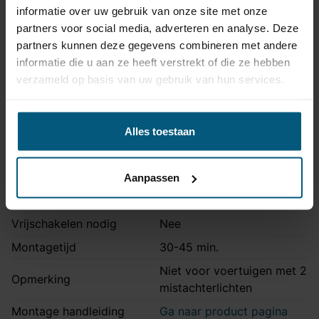
Artikelnummer
EJ748509
informatie over uw gebruik van onze site met onze
partners voor social media, adverteren en analyse. Deze
Aansluiting
13 polig
partners kunnen deze gegevens combineren met andere
Kabelset type
Origineel
informatie die u aan ze heeft verstrekt of die ze hebben
Stekkeraansluiting
Met originele connectoren
verzameld op basis van uw gebruik van hun services.
Parkeersensoren
Ja
uitschakeling
Alles toestaan
Permanente stroom +30
Als extra
Bekijk
aanwezig
verkrijgbaar
product
Aanpassen
Als extra
Bekijk
Laadleiding +15 aanwezig
verkrijgbaar
product
Vrijschakelen nodig
Nee
Montagetijd
30-45 min.
Niet voor voertuigen met 2
Opmerking
mistachterlichten
Montage handleiding
Ga naar product pagina