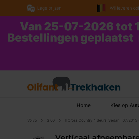
Lage prijzen
Wij leveren ook
Van 25-07-2026 tot 1
Bestellingen geplaatst
Home
Kies op Au
Volvo
S 60
II Cross Country 4 deurs, Sedan | 07/2015
Verticaal afneembare 