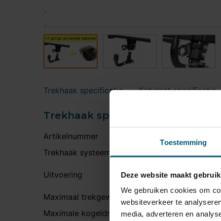
Trekhaak specificatie
Kabelset specificatie
Trekhaak specificatie
Artikelnummer
S
Toestemming
Trekhaak systeem
V
N
Uitvoering
Deze website maakt gebruik
t
We gebruiken cookies om cont
Maximaal trekgewicht
1
websiteverkeer te analyseren
Maximale kogeldruk
9
media, adverteren en analys