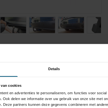
TV-309
Details
erticaal afneembaar
a afname van de kogel, is de houder van de
 van cookies
rekhaak volledig uit het zicht onttrokken.
ent en advertenties te personaliseren, om functies voor social
900 kg
. Ook delen we informatie over uw gebruik van onze site met on
0 kg
e. Deze partners kunnen deze gegevens combineren met andere i