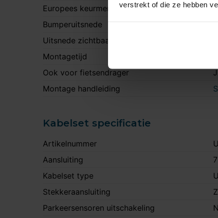
verstrekt of die ze hebben v
Europees keurmerk
J
Bumperuitsnede
J
Uitsnede zichtbaar
N
Montagetijd
1
Ook voor fietsendrager
J
Montage handleiding
S
Kabelset specificatie
Artikelnummer
U
Aansluiting
7
Kabelset type
U
Stekkeraansluiting
Z
Parkeersensoren uitschakeling
N