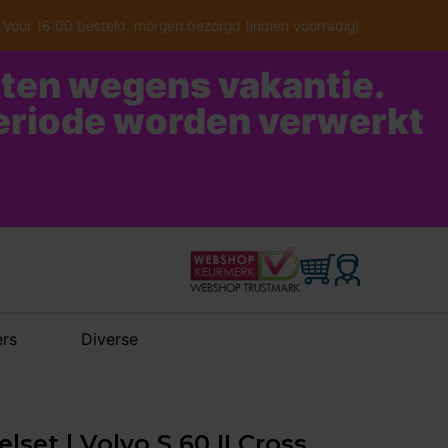
Voor 16:00 besteld, morgen bezorgd (indien voorradig)
oten wegens vakantie.
periode worden verwerkt
rs
Diverse
set | Volvo S 60 II Cross