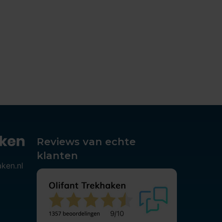
Reviews van echte
klanten
aken.nl