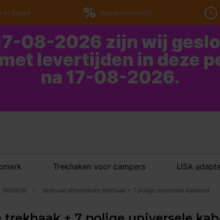
 in België
Bedrijvenkorting
7-08-2026 zijn wij gesl
 met levertijden in deze 
na 17-08-2026.
tomerk
Trekhaken voor campers
USA adapte
 - 06/2018
Verticaal afneembare trekhaak + 7 polige universele kabelset
trekhaak + 7 polige universele kabel