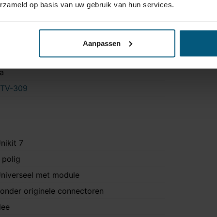
erzameld op basis van uw gebruik van hun services.
a
a
ee
Aanpassen
 uur 30 minuten
a
TV-309
nikit 7
 polig
niverseel met module
onder originele connectoren
ee