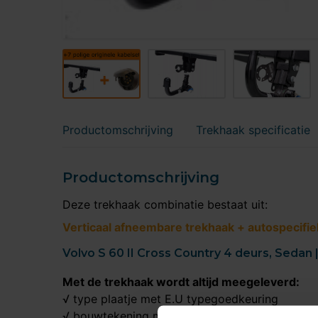
Productomschrijving
Trekhaak specificatie
Productomschrijving
Deze trekhaak combinatie bestaat uit:
Verticaal afneembare trekhaak + autospecifie
Volvo S 60 II Cross Country 4 deurs, Sedan 
Met de trekhaak wordt altijd meegeleverd:
√ type plaatje met E.U typegoedkeuring
√ bouwtekening met heldere plaatjes