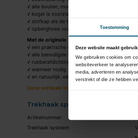
√ alle bouten, moeren en bijpassende beugels
√ kogel is voorzien van een anti-diefstal slot
√ stofkap als de trekhaak niet gebruikt wordt
Toestemming
√ opberghoes voor de kogel
Met de originele 7 polige kabelset wordt alti
√ een praktische schema
Deze website maakt gebruik
√ alle benodigde bekabeling, schroefjes en ste
We gebruiken cookies om cont
√ rubberafdichtingen, kabeldoorvoeren en con
websiteverkeer te analyseren
√ wanneer nodig voor een goede werking: trail
media, adverteren en analys
√ en natuurlijk: een 7 polige stekkerdoos
verstrekt of die ze hebben v
Deze verticale trekhaak is onderhoudsvrij en 
Trekhaak specificatie
Artikelnummer
S
Trekhaak systeem
V
N