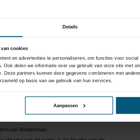
Details
jd meegeleverd:
 van cookies
kkertjes
ent en advertenties te personaliseren, om functies voor social
nectoren
. Ook delen we informatie over uw gebruik van onze site met on
er of canbus modules
e. Deze partners kunnen deze gegevens combineren met andere i
erzameld op basis van uw gebruik van hun services.
in combinatie met de bijpassende kabelset is dit een uit
Aanpassen
TV-309
erticaal afneembaar
a afname van de kogel, is de houder van de