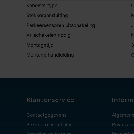
Kabelset type
O
Stekkeraansluiting
M
Parkeersensoren uitschakeling
J
Vrijschakelen nodig
N
Montagetijd
3
Montage handleiding
G
Klantenservice
Inform
Contactgegevens
Algemene
Bezorgen en afhalen
Privacy 