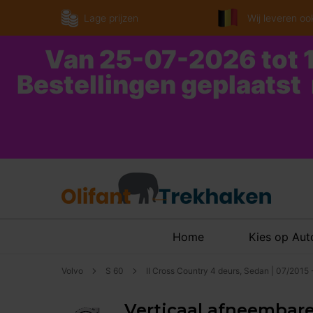
Lage prijzen
Wij leveren ook
Van 25-07-2026 tot 1
Bestellingen geplaatst
Home
Kies op Au
Volvo
S 60
II Cross Country 4 deurs, Sedan | 07/2015
Verticaal afneembare 