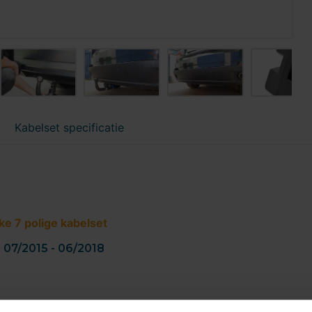
Kabelset specificatie
ke 7 polige kabelset
| 07/2015 - 06/2018