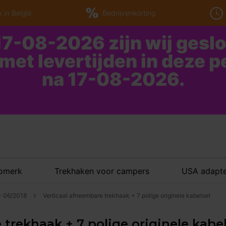
 in België
Bedrijvenkorting
7-08-2026 zijn wij gesl
 met levertijden in deze 
na 17-08-2026.
tomerk
Trekhaken voor campers
USA adapte
 - 06/2018
Verticaal afneembare trekhaak + 7 polige originele kabelset
trekhaak + 7 polige originele kabels