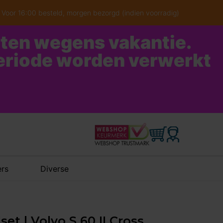
Voor 16:00 besteld, morgen bezorgd (indien voorradig)
oten wegens vakantie.
periode worden verwerkt
rs
Diverse
et | Volvo S 60 II Cross