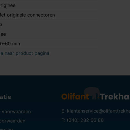
rigineel
et originele connectoren
a
ee
0-60 min.
a naar product pagina
atie
E: klantenservice@olifanttrekh
 voorwaarden
T: (040) 282 66 86
voorwaarden