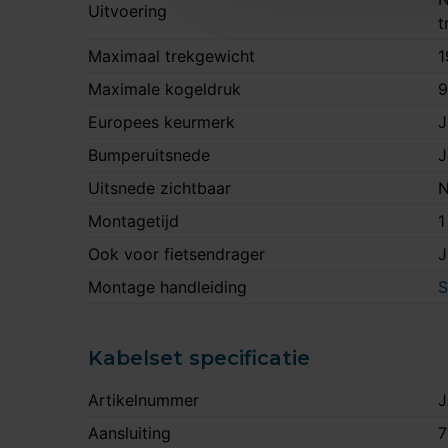
Uitvoering
t
Maximaal trekgewicht
1
Maximale kogeldruk
9
Europees keurmerk
J
Bumperuitsnede
J
Uitsnede zichtbaar
N
Montagetijd
1
Ook voor fietsendrager
J
Montage handleiding
S
Kabelset specificatie
Artikelnummer
J
Aansluiting
7