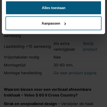
Kabelset type
Origineel
Alles toestaan
Stekkeraansluiting
Met originele connectoren
Parkeersensoren
Ja
uitschakeling
Aanpassen
Permanente stroom +30
Ja
aanwezig
Als extra
Bekijk
Laadleiding +15 aanwezig
verkrijgbaar
product
Vrijschakelen nodig
Nee
Montagetijd
30-60 min.
Montage handleiding
Ga naar product pagina
Waarom kiezen voor een verticaal afneembare
trekhaak –
Volvo S 60 II Cross Country
?
Strak en onopvallend design
– Verwijder de haak