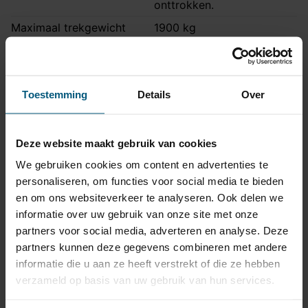
onttrokken.
Maximaal trekgewicht
1900 kg
Maximale kogeldruk
90 kg
Europees keurmerk
Ja
Toestemming
Details
Over
Bumperuitsnede
Ja
Uitsnede zichtbaar
Nee
Montagetijd
1 uur 30 minuten
Deze website maakt gebruik van cookies
Ook voor fietsendrager
Ja
We gebruiken cookies om content en advertenties te
personaliseren, om functies voor social media te bieden
Montage handleiding
STV-309
en om ons websiteverkeer te analyseren. Ook delen we
informatie over uw gebruik van onze site met onze
partners voor social media, adverteren en analyse. Deze
Kabelset specificatie
partners kunnen deze gegevens combineren met andere
Artikelnummer
JA21260519
informatie die u aan ze heeft verstrekt of die ze hebben
verzameld op basis van uw gebruik van hun services.
Aansluiting
13 polig