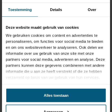
✔ Universele kabelset (13-polig)
Toestemming
Details
Over
- Universele installatiehandleiding
- Complete bekabeling
Deze website maakt gebruik van cookies
We gebruiken cookies om content en advertenties te
-
Trailer module (voorkomt storingen in het CAN-bus
personaliseren, om functies voor social media te bieden
systeem)
en om ons websiteverkeer te analyseren. Ook delen we
- Zweefzekering ter bescherming van de module
informatie over uw gebruik van onze site met onze
partners voor social media, adverteren en analyse. Deze
- Voorgemonteerde 13 polige stekkerdoos.
partners kunnen deze gegevens combineren met andere
informatie die u aan ze heeft verstrekt of die ze hebben
Trekhaak specificatie
verzameld op basis van uw gebruik van hun services.
Artikelnummer
STV-308
Trekhaak systeem
Vast
Alles toestaan
Kogel is bevestigd met
Uitvoering
twee bouten.
Aanpassen