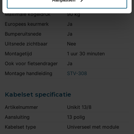
Maximaal trekgewicht
1900 kg
Maximale kogeldruk
90 kg
Europees keurmerk
Ja
Bumperuitsnede
Ja
Uitsnede zichtbaar
Nee
Montagetijd
1 uur 30 minuten
Ook voor fietsendrager
Ja
Montage handleiding
STV-308
Kabelset specificatie
Artikelnummer
Unikit 13/8
Aansluiting
13 polig
Kabelset type
Universeel met module