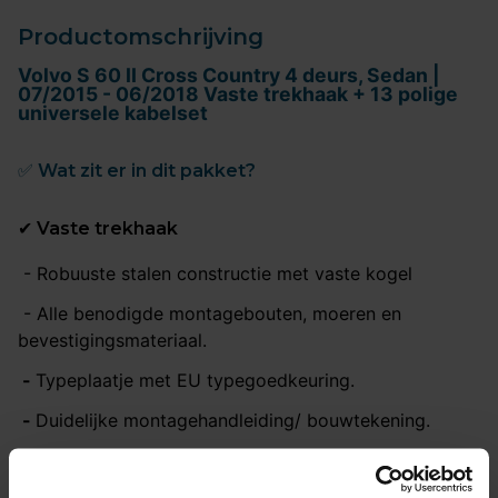
Productomschrijving
Volvo S 60 II Cross Country 4 deurs, Sedan |
07/2015 - 06/2018 Vaste trekhaak + 13 polige
universele kabelset
✅ Wat zit er in dit pakket?
✔ Vaste trekhaak
- Robuuste stalen constructie met vaste kogel
- Alle benodigde montagebouten, moeren en
bevestigingsmateriaal.
-
Typeplaatje met EU typegoedkeuring.
-
Duidelijke montagehandleiding/ bouwtekening.
-
noBeschermkap voor de kogelkop.