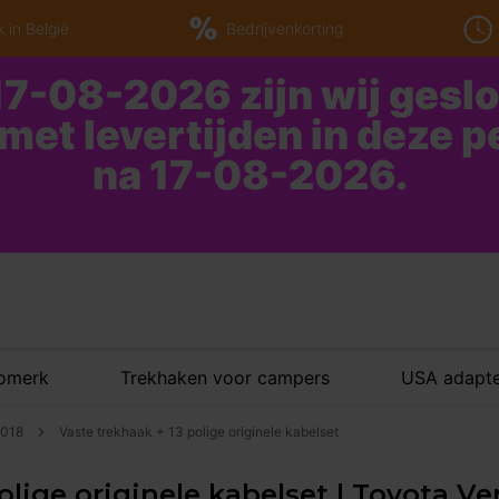
 in België
Bedrijvenkorting
7-08-2026 zijn wij gesl
 met levertijden in deze 
na 17-08-2026.
tomerk
Trekhaken voor campers
USA adapte
2018
Vaste trekhaak + 13 polige originele kabelset
olige originele kabelset | Toyota Ver