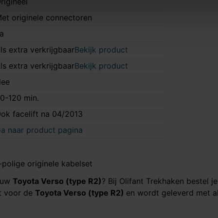
rigineel
et originele connectoren
a
ls extra verkrijgbaar
Bekijk product
ls extra verkrijgbaar
Bekijk product
ee
0-120 min.
ok facelift na 04/2013
a naar product pagina
polige originele kabelset
jouw
Toyota Verso (type R2)
? Bij Olifant Trekhaken bestel j
kt voor de
Toyota Verso (type R2)
en wordt geleverd met a