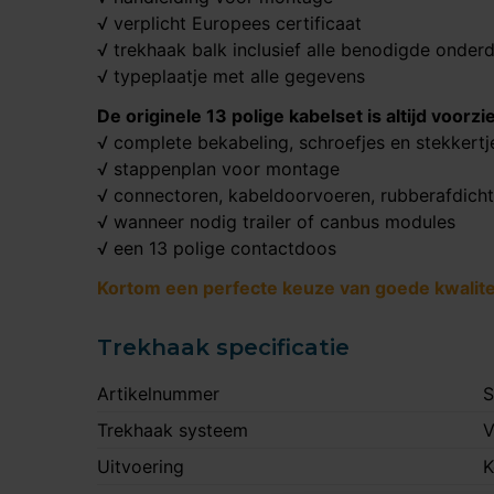
√ verplicht Europees certificaat
√ trekhaak balk inclusief alle benodigde onder
√ typeplaatje met alle gegevens
De originele 13 polige kabelset is altijd voorzi
√ complete bekabeling, schroefjes en stekkertj
√ stappenplan voor montage
√ connectoren, kabeldoorvoeren, rubberafdich
√ wanneer nodig trailer of canbus modules
√ een 13 polige contactdoos
Kortom een perfecte keuze van goede kwaliteit
Trekhaak specificatie
Artikelnummer
S
Trekhaak systeem
V
Uitvoering
K