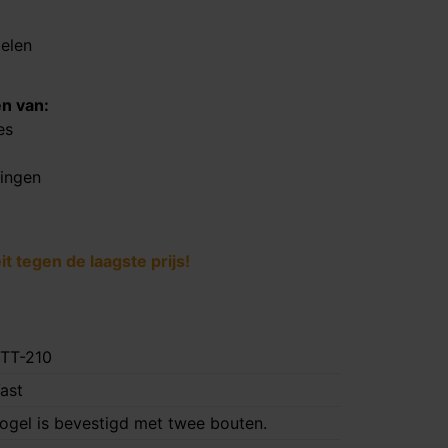
delen
en van:
es
tingen
 tegen de laagste prijs!
TT-210
ast
ogel is bevestigd met twee bouten.