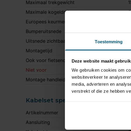
Maximaal trekgewicht
1
Maximale kogeldruk
6
Europees keurmerk
J
Bumperuitsnede
N
Uitsnede zichtbaar
N
Toestemming
Montagetijd
1
Ook voor fietsendrager
J
Deze website maakt gebruik
Niet voor
V
We gebruiken cookies om cont
websiteverkeer te analyseren
Montage handleiding
S
media, adverteren en analys
verstrekt of die ze hebben v
Kabelset specificatie
Artikelnummer
J
Aansluiting
1