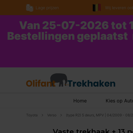
Lage prijzen
Wij leveren ook
Van 25-07-2026 tot 1
Bestellingen geplaatst
Home
Kies op Au
Toyota
Verso
(type R2) 5 deurs, MPV | 04/2009 - 08/
Vaste trekhaak + 13 p