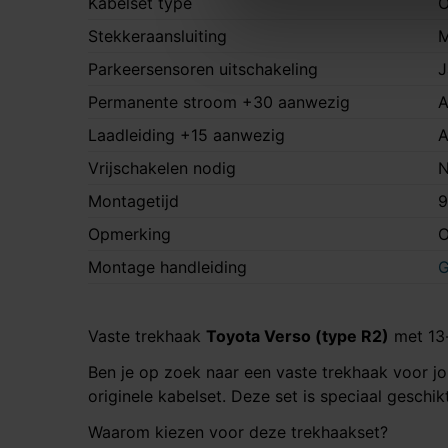
Kabelset type
O
Stekkeraansluiting
M
Parkeersensoren uitschakeling
J
Permanente stroom +30 aanwezig
A
Laadleiding +15 aanwezig
A
Vrijschakelen nodig
N
Montagetijd
9
Opmerking
O
Montage handleiding
G
Vaste trekhaak
Toyota Verso (type R2)
met 13-
Ben je op zoek naar een vaste trekhaak voor 
originele kabelset. Deze set is speciaal geschi
Waarom kiezen voor deze trekhaakset?