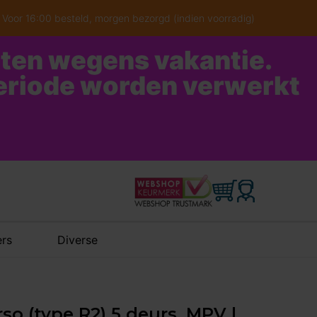
Voor 16:00 besteld, morgen bezorgd (indien voorradig)
oten wegens vakantie.
periode worden verwerkt
rs
Diverse
so (type R2) 5 deurs, MPV |