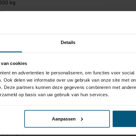
500 kg
0 kg
a
ee
ee
Details
 uur 30 minuten
a
 van cookies
erso S
ent en advertenties te personaliseren, om functies voor social
. Ook delen we informatie over uw gebruik van onze site met on
TT-210
e. Deze partners kunnen deze gegevens combineren met andere i
erzameld op basis van uw gebruik van hun services.
A21250530
Aanpassen
3 polig