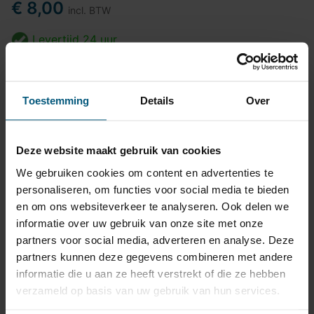
€ 8,00
incl. BTW
Levertijd
24 uur
In winkelwagen
Toestemming
Details
Over
Top kwaliteit
Deze website maakt gebruik van cookies
Pasvormgarantie
We gebruiken cookies om content en advertenties te
personaliseren, om functies voor social media te bieden
Snelle levering
en om ons websiteverkeer te analyseren. Ook delen we
informatie over uw gebruik van onze site met onze
14 dagen bedenktijd
partners voor social media, adverteren en analyse. Deze
partners kunnen deze gegevens combineren met andere
Klantbeoordeling
9,2/10
informatie die u aan ze heeft verstrekt of die ze hebben
verzameld op basis van uw gebruik van hun services.