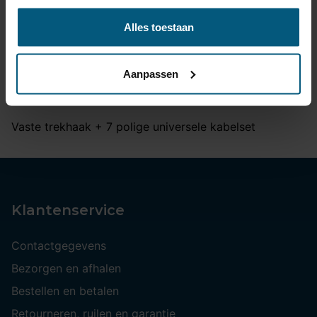
Productomschrijving
Alles toestaan
Adapter plug: 7-pin connection car side / 13-pin
connection trailer; bicycle carrier; caravan
Aanpassen
Vaste trekhaak + 7 polige universele kabelset
Klantenservice
Contactgegevens
Bezorgen en afhalen
Bestellen en betalen
Retourneren, ruilen en garantie