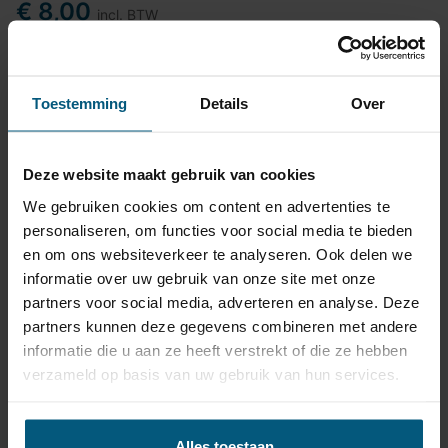
€ 8,00
incl. BTW
Levertijd
24 uur
Toestemming
Details
Over
In winkelwagen
Deze website maakt gebruik van cookies
Top kwaliteit
We gebruiken cookies om content en advertenties te
personaliseren, om functies voor social media te bieden
Pasvormgarantie
en om ons websiteverkeer te analyseren. Ook delen we
informatie over uw gebruik van onze site met onze
Snelle levering
partners voor social media, adverteren en analyse. Deze
14 dagen bedenktijd
partners kunnen deze gegevens combineren met andere
informatie die u aan ze heeft verstrekt of die ze hebben
Klantbeoordeling
9,2/10
verzameld op basis van uw gebruik van hun services.
Alles toestaan