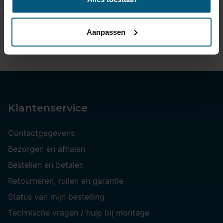
Productomschrijving
Adapter plug: 13-pin connection car side / 7-pin
Aanpassen
connection trailer; bicycle carrier; caravan
Klantenservice
Contactgegevens
Bezorgen en afhalen
Bestellen en betalen
Retourneren, ruilen en garantie
Status van mijn bestelling
Technische vragen / hulp bij montage