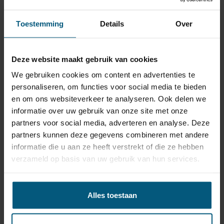
de caravan te verkrijgen.
Bij aangesloten stekker op de auto kan hier
bijvoorbeeld binnenverlichting of afzuigkap van
Toestemming
Details
Over
de caravan op worden aangesloten.
Dit is afhankelijk van de stekker aansluiting van de
caravan.
De auto hoeft niet op contact te staan, de
Deze website maakt gebruik van cookies
aansluiting met de caravan is rechtstreeks, via de
13 polige contactdoos, aangesloten op de accu
We gebruiken cookies om content en advertenties te
van de auto.
Let wel dat grote verbruikers of langere duur van
personaliseren, om functies voor social media te bieden
kleinere verbruikers in de caravan de accu van de
en om ons websiteverkeer te analyseren. Ook delen we
auto leeg kunnen trekken.
Deze optionele kabel is uiteraard enkel geschikt
informatie over uw gebruik van onze site met onze
voor een 13 polige kabelset en niet voor een 7
partners voor social media, adverteren en analyse. Deze
polige uitvoering.
partners kunnen deze gegevens combineren met andere
informatie die u aan ze heeft verstrekt of die ze hebben
Artikel: WH3Q-S-G13
verzameld op basis van uw gebruik van hun services.
Alles toestaan