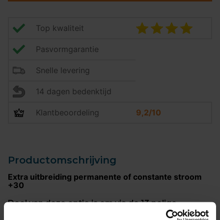
Top kwaliteit
Pasvormgarantie
Snelle levering
14 dagen bedenktijd
Klantbeoordeling
9,2/10
Productomschrijving
Extra uitbreiding permanente of constante stroom
+30
Doel van deze optie is om via de 13 polige
stekkerdoos van de trekhaak en de stekker
verbinding van de caravan een 12 volt voeding in