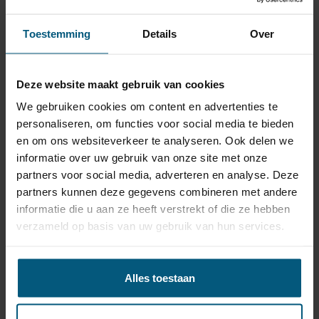
de caravan te verkrijgen.
Bij aangesloten stekker op de auto kan hier
bijvoorbeeld binnenverlichting of afzuigkap van
Toestemming
Details
Over
de caravan op worden aangesloten.
Dit is afhankelijk van de stekker aansluiting van de
caravan.
De auto hoeft niet op contact te staan, de
Deze website maakt gebruik van cookies
aansluiting met de caravan is rechtstreeks, via de
13 polige contactdoos, aangesloten op de accu
We gebruiken cookies om content en advertenties te
van de auto.
Let wel dat grote verbruikers of langere duur van
personaliseren, om functies voor social media te bieden
kleinere verbruikers in de caravan de accu van de
en om ons websiteverkeer te analyseren. Ook delen we
auto leeg kunnen trekken.
Deze optionele kabel is uiteraard enkel geschikt
informatie over uw gebruik van onze site met onze
voor een 13 polige kabelset en niet voor een 7
partners voor social media, adverteren en analyse. Deze
polige uitvoering.
partners kunnen deze gegevens combineren met andere
informatie die u aan ze heeft verstrekt of die ze hebben
Artikel: WH3Q-S-G13
verzameld op basis van uw gebruik van hun services.
Alles toestaan