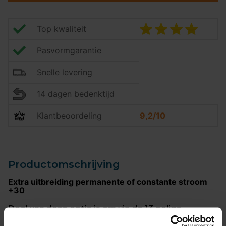
Top kwaliteit
Pasvormgarantie
Snelle levering
14 dagen bedenktijd
Klantbeoordeling
9,2/10
Productomschrijving
Extra uitbreiding permanente of constante stroom
+30
Doel van deze optie is om via de 13 polige
stekkerdoos van de trekhaak en de stekker
verbinding van de caravan een 12 volt voeding in