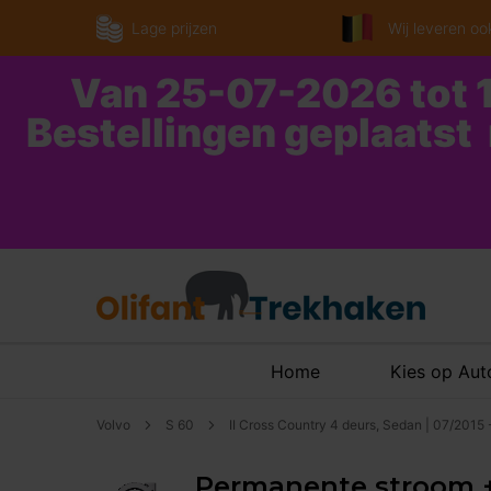
Lage prijzen
Wij leveren ook
Van 25-07-2026 tot 1
Bestellingen geplaatst
Home
Kies op Au
Volvo
S 60
II Cross Country 4 deurs, Sedan | 07/2015
Permanente stroom +30