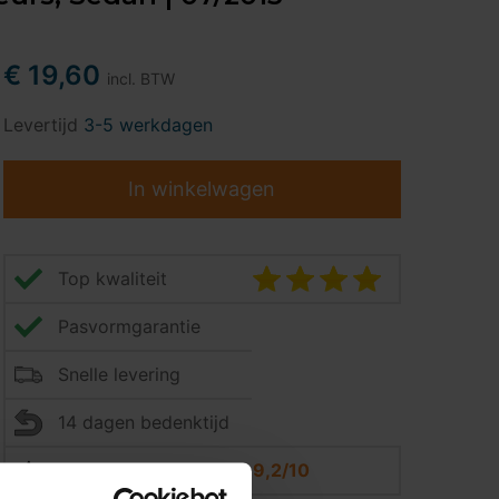
€ 19,60
incl. BTW
Levertijd
3-5 werkdagen
In winkelwagen
Top kwaliteit
Pasvormgarantie
Snelle levering
14 dagen bedenktijd
Klantbeoordeling
9,2/10