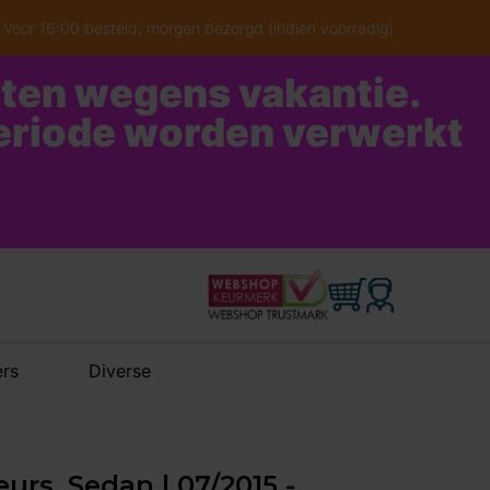
Voor 16:00 besteld, morgen bezorgd (indien voorradig)
oten wegens vakantie.
periode worden verwerkt
rs
Diverse
urs, Sedan | 07/2015 -