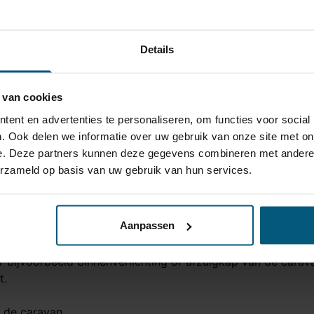
Details
 van cookies
ent en advertenties te personaliseren, om functies voor social
. Ook delen we informatie over uw gebruik van onze site met on
e. Deze partners kunnen deze gegevens combineren met andere i
erzameld op basis van uw gebruik van hun services.
troom +30
Aanpassen
kkerdoos van de trekhaak en de stekker verbinding van de 
r bijvoorbeeld binnenverlichting of afzuigkap van de cara
t.
n de caravan.