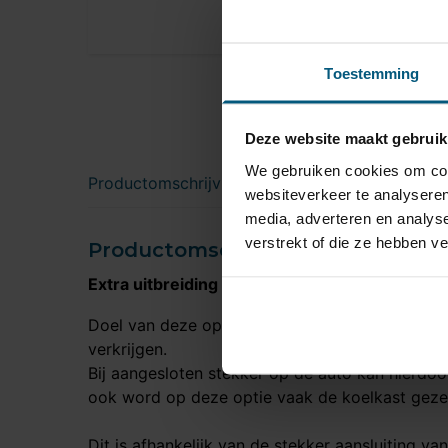
Toestemming
Deze website maakt gebruik
We gebruiken cookies om cont
Productomschrijving
websiteverkeer te analyseren
media, adverteren en analys
verstrekt of die ze hebben v
Productomschrijving
Extra uitbreiding permanente of constante s
Doel van deze optie is om via de 13 polige ste
verkrijgen.
Bij aangesloten stekker op de auto kan hierdoo
ook word op deze optie vaak de koelkast geze
Dit is afhankelijk van de stekker aansluiting va