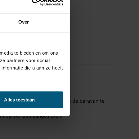
Over
 media te bieden en om ons
ze partners voor social
nformatie die u aan ze heeft
Alles toestaan
caravan een 12 volt voeding in de caravan te
van op worden aangesloten.