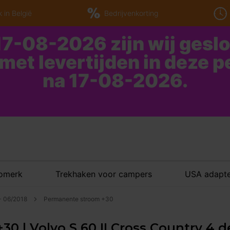
 in België
Bedrijvenkorting
7-08-2026 zijn wij gesl
 met levertijden in deze 
na 17-08-2026.
tomerk
Trekhaken voor campers
USA adapte
 - 06/2018
Permanente stroom +30
 | Volvo S 60 II Cross Country 4 de