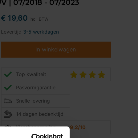
 | 07/2018 - 07/2023
€ 19,60
incl. BTW
Levertijd
3-5 werkdagen
In winkelwagen
Top kwaliteit
Pasvormgarantie
Snelle levering
14 dagen bedenktijd
Klantbeoordeling
9,2/10