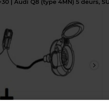
0 | Audi Q8 (type 4MN) 5 deurs, SUV