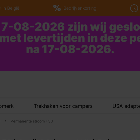
 in België
Bedrijvenkorting
7-08-2026 zijn wij gesl
 met levertijden in deze 
na 17-08-2026.
tomerk
Trekhaken voor campers
USA adapte
3
Permanente stroom +30