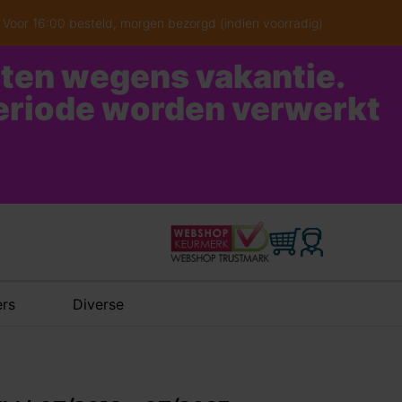
Voor 16:00 besteld, morgen bezorgd (indien voorradig)
oten wegens vakantie.
periode worden verwerkt
rs
Diverse