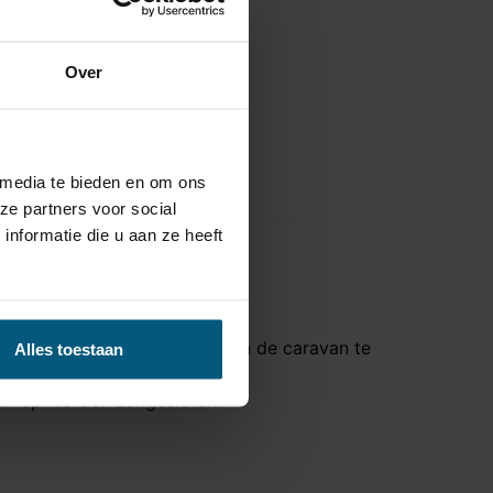
Over
 media te bieden en om ons
ze partners voor social
nformatie die u aan ze heeft
caravan een 12 volt voeding in de caravan te
Alles toestaan
van op worden aangesloten.