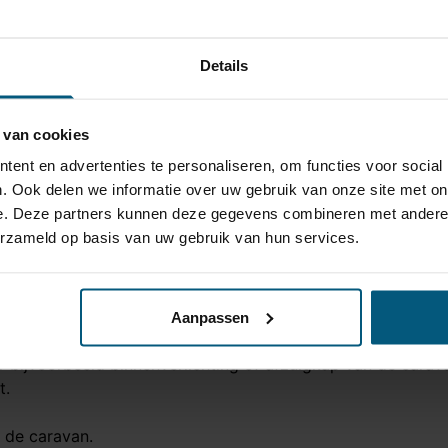
Details
 van cookies
ent en advertenties te personaliseren, om functies voor social
. Ook delen we informatie over uw gebruik van onze site met on
e. Deze partners kunnen deze gegevens combineren met andere i
erzameld op basis van uw gebruik van hun services.
troom +30
kkerdoos van de trekhaak en de stekker verbinding van de 
Aanpassen
r bijvoorbeeld binnenverlichting of afzuigkap van de cara
t.
n de caravan.