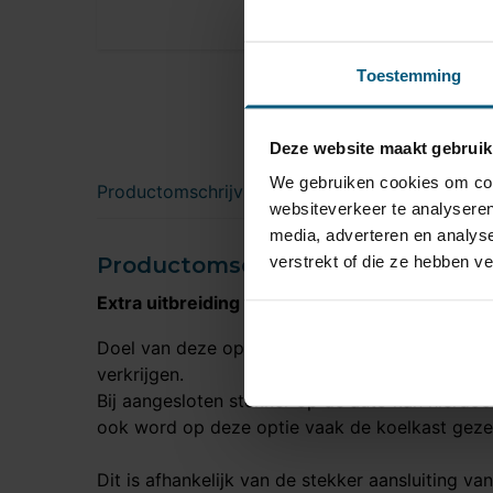
Toestemming
Deze website maakt gebruik
We gebruiken cookies om cont
Productomschrijving
websiteverkeer te analyseren
media, adverteren en analys
verstrekt of die ze hebben v
Productomschrijving
Extra uitbreiding permanente of constante s
Doel van deze optie is om via de 13 polige ste
verkrijgen.
Bij aangesloten stekker op de auto kan hierdoo
ook word op deze optie vaak de koelkast geze
Dit is afhankelijk van de stekker aansluiting va