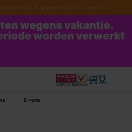
Voor 16:00 besteld, morgen bezorgd (indien voorradig)
oten wegens vakantie.
periode worden verwerkt
rs
Diverse
n