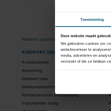
Toestemming
Deze website maakt gebruik
Kabelset specificatie
Downloads
We gebruiken cookies om cont
websiteverkeer te analyseren
Kabelset specificatie
media, adverteren en analys
verstrekt of die ze hebben v
Artikelnummer
U
Aansluiting
7
Kabelset type
U
Stekkeraansluiting
Z
Parkeersensoren uitschakeling
N
Vrijschakelen nodig
N