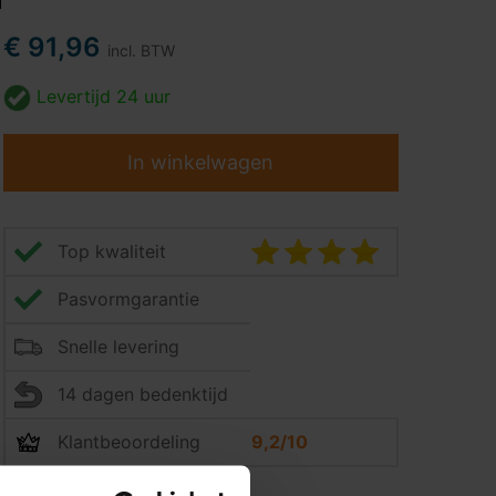
€ 91,96
incl. BTW
Levertijd
24 uur
In winkelwagen
Top kwaliteit
Pasvormgarantie
Snelle levering
14 dagen bedenktijd
Klantbeoordeling
9,2/10