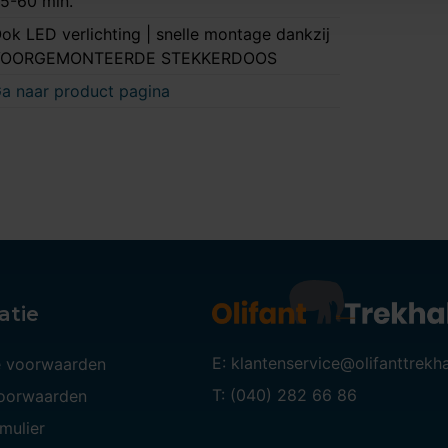
5-60 min.
ok LED verlichting | snelle montage dankzij
VOORGEMONTEERDE STEKKERDOOS
a naar product pagina
atie
E: klantenservice@olifanttrekh
 voorwaarden
T: (040) 282 66 86
voorwaarden
mulier