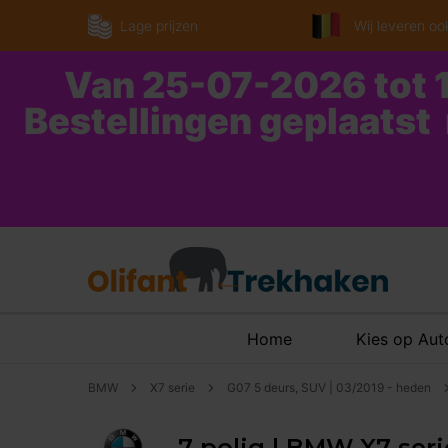
Lage prijzen
Wij leveren ook
Van 25-07-2026 tot 1
Bestellingen geplaatst
Home
Kies op Au
BMW
X7 serie
G07 5 deurs, SUV | 03/2019 - heden
7 polig | BMW X7 seri