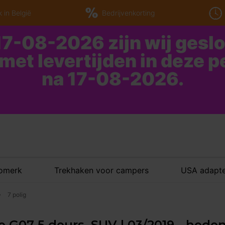
 in België
Bedrijvenkorting
7-08-2026 zijn wij gesl
 met levertijden in deze 
na 17-08-2026.
tomerk
Trekhaken voor campers
USA adapte
7 polig
e G07 5 deurs, SUV | 03/2019 - hede