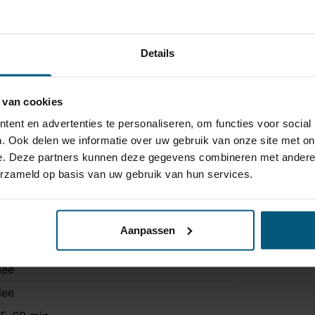
Details
 van cookies
ent en advertenties te personaliseren, om functies voor social
. Ook delen we informatie over uw gebruik van onze site met on
e. Deze partners kunnen deze gegevens combineren met andere i
erzameld op basis van uw gebruik van hun services.
nikit 7
 polig
niverseel met module
Aanpassen
onder originele connectoren
ee
ee