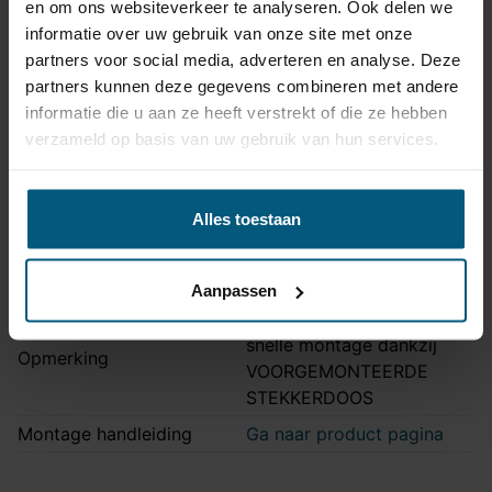
en om ons websiteverkeer te analyseren. Ook delen we
Artikelnummer
Unikit 7
informatie over uw gebruik van onze site met onze
Aansluiting
7 polig
partners voor social media, adverteren en analyse. Deze
Kabelset type
Universeel met module
partners kunnen deze gegevens combineren met andere
informatie die u aan ze heeft verstrekt of die ze hebben
Zonder originele
Stekkeraansluiting
verzameld op basis van uw gebruik van hun services.
connectoren
Parkeersensoren
Nee
uitschakeling
Alles toestaan
Vrijschakelen nodig
Nee
Montagetijd
45-60 min.
Aanpassen
Ook LED verlichting |
snelle montage dankzij
Opmerking
VOORGEMONTEERDE
STEKKERDOOS
Montage handleiding
Ga naar product pagina