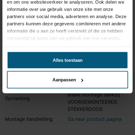
en om ons websiteverkeer te analyseren. Ook delen we
Artikelnummer
Unikit 7
informatie over uw gebruik van onze site met onze
Aansluiting
7 polig
partners voor social media, adverteren en analyse. Deze
Kabelset type
Universeel met module
partners kunnen deze gegevens combineren met andere
informatie die u aan ze heeft verstrekt of die ze hebben
Zonder originele
Stekkeraansluiting
verzameld op basis van uw gebruik van hun services.
connectoren
Parkeersensoren
Nee
uitschakeling
Alles toestaan
Vrijschakelen nodig
Nee
Montagetijd
45-60 min.
Aanpassen
Ook LED verlichting |
snelle montage dankzij
Opmerking
VOORGEMONTEERDE
STEKKERDOOS
Montage handleiding
Ga naar product pagina