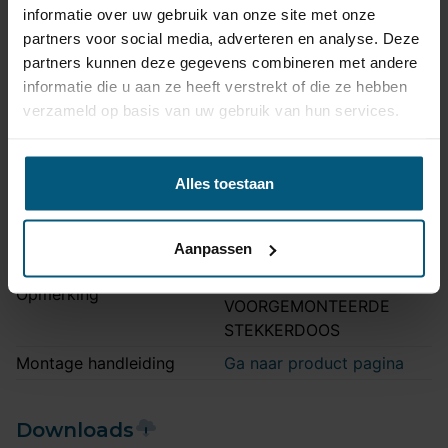
Aansluiting
7 polig
informatie over uw gebruik van onze site met onze
partners voor social media, adverteren en analyse. Deze
Kabelset type
Universeel met module
partners kunnen deze gegevens combineren met andere
Zonder originele
informatie die u aan ze heeft verstrekt of die ze hebben
Stekkeraansluiting
connectoren
verzameld op basis van uw gebruik van hun services.
Parkeersensoren
Nee
uitschakeling
Alles toestaan
Vrijschakelen nodig
Nee
Montagetijd
45-60 min.
Aanpassen
Ook LED verlichting |
snelle montage dankzij
Opmerking
VOORGEMONTEERDE
STEKKERDOOS
Montage handleiding
Ga naar product pagina
Downloads