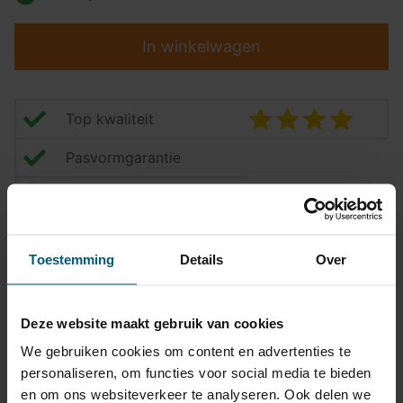
In winkelwagen
Top kwaliteit
Pasvormgarantie
Snelle levering
14 dagen bedenktijd
Toestemming
Details
Over
Klantbeoordeling
9,2/10
Deze website maakt gebruik van cookies
Kabelset specificatie
We gebruiken cookies om content en advertenties te
personaliseren, om functies voor social media te bieden
Artikelnummer
Unikit 7
en om ons websiteverkeer te analyseren. Ook delen we