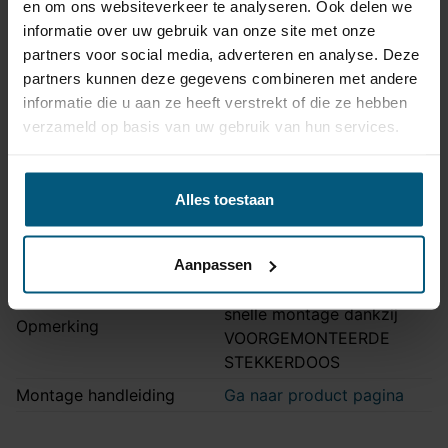
en om ons websiteverkeer te analyseren. Ook delen we
Artikelnummer
Unikit 7
informatie over uw gebruik van onze site met onze
Aansluiting
7 polig
partners voor social media, adverteren en analyse. Deze
Kabelset type
Universeel met module
partners kunnen deze gegevens combineren met andere
informatie die u aan ze heeft verstrekt of die ze hebben
Zonder originele
Stekkeraansluiting
verzameld op basis van uw gebruik van hun services.
connectoren
Parkeersensoren
Nee
uitschakeling
Alles toestaan
Vrijschakelen nodig
Nee
Montagetijd
45-60 min.
Aanpassen
Ook LED verlichting |
snelle montage dankzij
Opmerking
VOORGEMONTEERDE
STEKKERDOOS
Montage handleiding
Ga naar product pagina