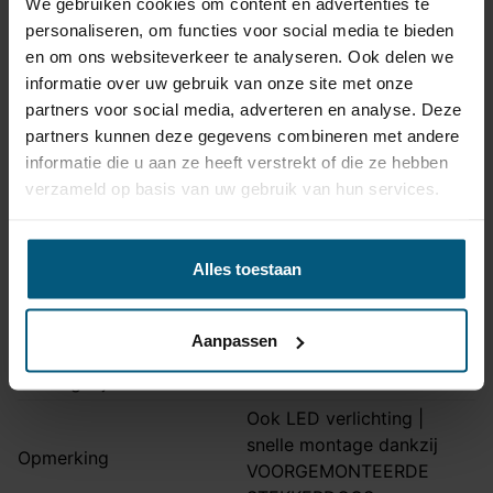
We gebruiken cookies om content en advertenties te
Artikelnummer
Unikit 13/8
personaliseren, om functies voor social media te bieden
Aansluiting
13 polig
en om ons websiteverkeer te analyseren. Ook delen we
informatie over uw gebruik van onze site met onze
Kabelset type
Universeel met module
partners voor social media, adverteren en analyse. Deze
Zonder originele
Stekkeraansluiting
partners kunnen deze gegevens combineren met andere
connectoren
informatie die u aan ze heeft verstrekt of die ze hebben
Parkeersensoren
verzameld op basis van uw gebruik van hun services.
Nee
uitschakeling
Permanente stroom +30
Als extra
Bekijk
Alles toestaan
aanwezig
verkrijgbaar
product
Laadleiding +15 aanwezig
Als extra verkrijgbaar
Aanpassen
Vrijschakelen nodig
Nee
Montagetijd
45-60 min.
Ook LED verlichting |
snelle montage dankzij
Opmerking
VOORGEMONTEERDE